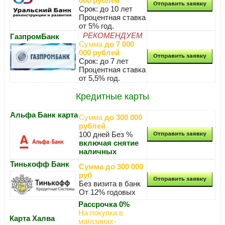
000 рублей
Срок: до 10 лет
Процентная ставка
от 5% год.
РЕКОМЕНДУЕМ
ГазпромБанк
Сумма
до 7 000
000 рублей
Срок: до 7 лет
Процентная ставка
от 5,5% год.
Кредитные карты
Альфа Банк карта
Сумма
до 300 000
рублей
100 дней Без %
включая снятие
наличных
Тинькофф Банк
Сумма до 300 000
руб
Без визита в банк
От 12% годовых
Рассрочка 0%
На покупки в
Карта Халва
магазинах-