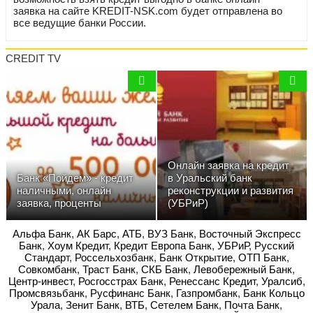
заявка на сайте KREDIT-NSK.com будет отправлена во
все ведущие банки России.
CREDIT TV
Онлайн заявка на кредит
Банк «Пойдем» - кредит
в Уральский банк
наличными, онлайн
реконструкции и развития
заявка, проценты
(УБРиР)
Альфа Банк
,
АК Барс
,
АТБ
,
ВУЗ Банк
,
Восточный Экспресс
Банк
,
Хоум Кредит
,
Кредит Европа Банк
,
УБРиР
,
Русский
Стандарт
,
Россельхозбанк
,
Банк Открытие
,
ОТП Банк
,
Совкомбанк
,
Траст Банк
,
СКБ Банк
,
Левобережный Банк
,
Центр-инвест
,
Росгосстрах Банк
,
Ренессанс Кредит
,
Уралсиб
,
Промсвязьбанк
,
Русфинанс Банк
,
Газпромбанк
,
Банк Кольцо
Урала
,
Зенит Банк
,
ВТБ
,
Сетелем Банк
,
Почта Банк
,