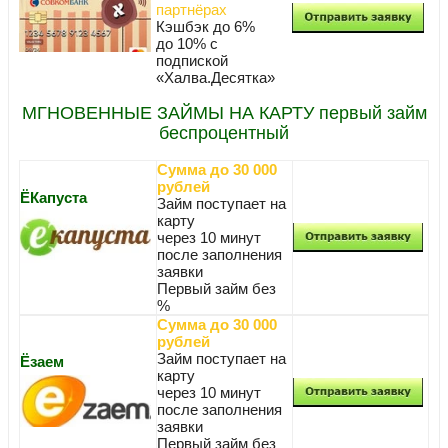
партнёрах
Кэшбэк до 6%
до 10% с
подпиской
«Халва.Десятка»
МГНОВЕННЫЕ ЗАЙМЫ НА КАРТУ первый займ
беспроцентный
Сумма до 30 000
рублей
ЁКапуста
Займ поступает на
карту
через 10 минут
после заполнения
заявки
Первый займ без
%
Сумма до 30 000
рублей
Займ поступает на
Ёзаем
карту
через 10 минут
после заполнения
заявки
Первый займ без