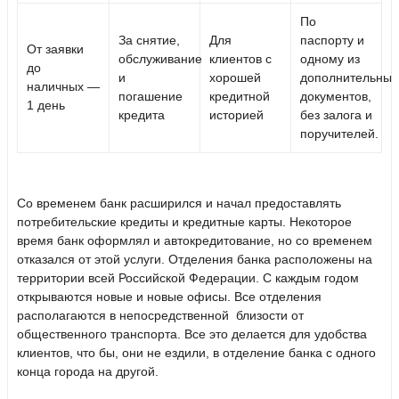
По
За снятие,
Для
паспорту и
От заявки
обслуживание
клиентов с
одному из
до
и
хорошей
дополнительных
наличных —
погашение
кредитной
документов,
1 день
кредита
историей
без залога и
поручителей.
Со временем банк расширился и начал предоставлять
потребительские кредиты и кредитные карты. Некоторое
время банк оформлял и автокредитование, но со временем
отказался от этой услуги. Отделения банка расположены на
территории всей Российской Федерации. С каждым годом
открываются новые и новые офисы. Все отделения
располагаются в непосредственной близости от
общественного транспорта. Все это делается для удобства
клиентов, что бы, они не ездили, в отделение банка с одного
конца города на другой.