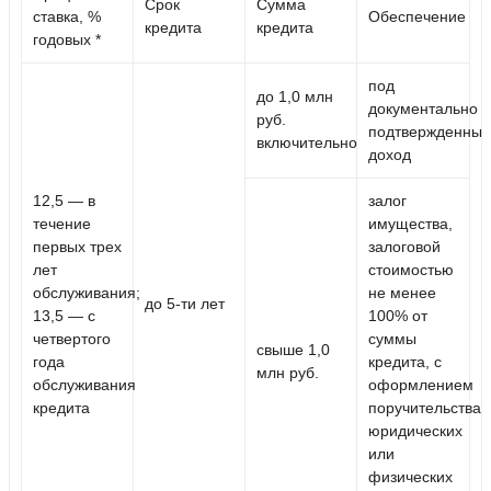
Срок
Сумма
ставка, %
Обеспечение
кредита
кредита
годовых *
под
до 1,0 млн
документально
руб.
подтвержденный
включительно
доход
12,5
— в
залог
течение
имущества,
первых трех
залоговой
лет
стоимостью
обслуживания;
не менее
до
5-ти
лет
13,5
— с
100% от
четвертого
суммы
свыше 1,0
года
кредита
, с
млн руб.
обслуживания
оформлением
кредита
поручительства
юридических
или
физических