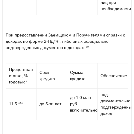
лиц при
необходимости
При предоставлении Заемщиком и Поручителями
справки о
доходах по форме 2-НДФЛ, либо иных официально
подтвержденных документов о доходах:
**
Процентная
Срок
Сумма
ставка, %
Обеспечение
кредита
кредита
годовых *
под
до 1,0 млн
документально
11,5
***
до
5-ти
лет
руб.
подтвержденный
включительно
доход