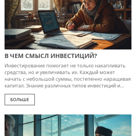
В ЧЕМ СМЫСЛ ИНВЕСТИЦИЙ?
Инвестирование помогает не только накапливать
средства, но и увеличивать их. Каждый может
начать с небольшой суммы, постепенно наращивая
капитал. Знание различных типов инвестиций и
стратегий помогает выбрать правильный подход.
Вложение средств — это не только вопрос денег, но
БОЛЬШЕ
и тренировка терпения и планирования. Хотите
узнать больше о том, как начать инвестировать и
какие ошибки стоит избегать?