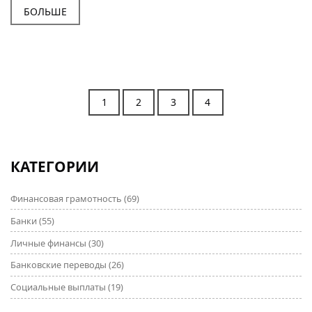
для минимизации потерь и примеры стратегий
БОЛЬШЕ
успешного управления инвестициями. Полезная
информация поможет начинающим и опытным
инвесторам принимать взвешенные решения.
1
2
3
4
КАТЕГОРИИ
Финансовая грамотность
(69)
Банки
(55)
Личные финансы
(30)
Банковские переводы
(26)
Социальные выплаты
(19)