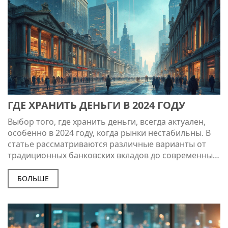
году.
ГДЕ ХРАНИТЬ ДЕНЬГИ В 2024 ГОДУ
Выбор того, где хранить деньги, всегда актуален,
особенно в 2024 году, когда рынки нестабильны. В
статье рассматриваются различные варианты от
традиционных банковских вкладов до современных
инвестиций в акции. Разбираем, как защитить свои
сбережения и добиться роста капитала. Читателям
БОЛЬШЕ
предлагаются практические советы и интересные
факты о текущих тенденциях в мире финансов.
Понимание рисков и возможностей позволит
принять более взвешенные решения.