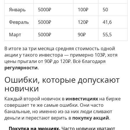
Январь
5000₽
100₽
50
Февраль
5000₽
120₽
41,6
Март
5000₽
90₽
55,5
В итоге за три месяца средняя стоимость одной
акции у такого инвестора — примерно 103₽, хотя
цены прыгали от 90₽ до 120₽. Всё благодаря
регулярности
.
Ошибки, которые допускают
новички
Каждый второй новичок в
инвестициях
на бирже
совершает те же самые ошибки. Они часто
банальные, но именно из-за них люди сливают
деньги и перестают верить в
покупку акций
.
Покупка на эмоциях.
Часто новички хватают