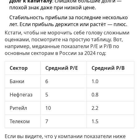
Долг к капиталу
: слишком большие долги —
плохой знак даже при низкой цене.
Стабильность прибыли за последние несколько
лет. Если прибыль держится или растёт — плюс.
Кстати, чтобы не морочить себе голову сложными
оценками, посмотрите на простую таблицу. Вот,
например, медианные показатели P/E и P/B по
основным секторам в России за 2024 год:
Сектор
Средний P/E
Средний P/B
Банки
6
1.0
Нефтегаз
5
0.8
Ритейл
10
2.2
Телеком
7
1.5
Если вы видите, что у компании показатели ниже