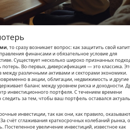
потерь
ями
, то сразу возникает вопрос: как защитить свой капит
управления финансами и обязательное условие для
ктиве. Существует несколько широко признанных подхо
потерь. Во-первых, диверсификация — это классика. Эт
в между различными активами и секторами экономики.
овременно в акции, облигации, недвижимость и другие
держивает баланс между уровнем риска и доходности. Д
отр инвестиционного портфеля. С течением времени
 следить за тем, чтобы ваш портфель оставался актуал
очные инвестиции, так как они, как правило, оказываю
За счёт сглаживания краткосрочных колебаний рынка, 
ь. Постепенное увеличение инвестиций, известное как