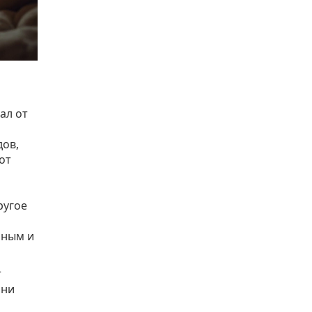
ал от
дов,
от
ругое
ьным и
т
они