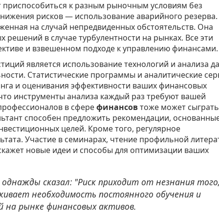
т приспособиться к разным рыночным условиям без
 снижения рисков — использование аварийного резерва.
женная на случай непредвиденных обстоятельств. Она
 решений в случае турбулентности на рынках. Все эти
ективе и взвешенном подходе к управлению финансами.
тиций является использование технологий и анализа д
ности. Статистические программы и аналитические се
нга и оценивания эффективности ваших финансовых
 что инструменты анализа каждый раз требуют вашей
профессионалов в сфере
финансов
тоже может сыграть
ьтант способен предложить рекомендации, основанные
вестиционных целей. Кроме того, регулярное
ьтата. Участие в семинарах, чтение профильной литера
скажет новые идеи и способы для оптимизации ваших
однажды сказал: "Риск приходит от незнания того
ркивает необходимость постоянного обучения и
й на рынке финансовых активов.