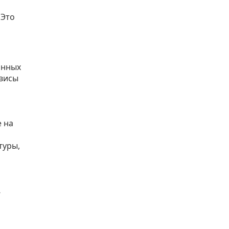
 Это
анных
рвисы
 на
туры,
,