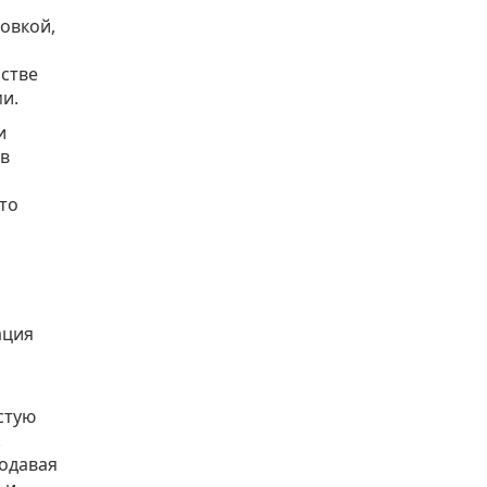
овкой,
ьстве
и.
и
 в
то
ация
стую
.
родавая