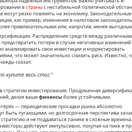
 выбора надежных инструментов. Важно учитывать и
ировании в
страны
с нестабильной политической обстан
е могут резко повлиять на экономику. Законодательные
иции, как пример, изменения в налоговом законодател
олее привлекательными или, напротив, менее выгодным
ерсификации. Распределение средств между различным
 предотвратить потери в случае негативных изменений
нно анализировать свои инвестиции и корректировать
иями, что может значительно снизить риск. Известно, ч
нажды сказал:
то купите весь стог."
в стратегии инвестирования. Продуманная диверсифик
ний, делая ваши
финансы
более устойчивыми.
отерях — периодические просадки рынка абсолютно
ут быть пугающими, но долгосрочная перспектива зача
стратегию и не поддаваться панике в сложные времена
нвесторы действуют импульсивно, покупая на пике и п