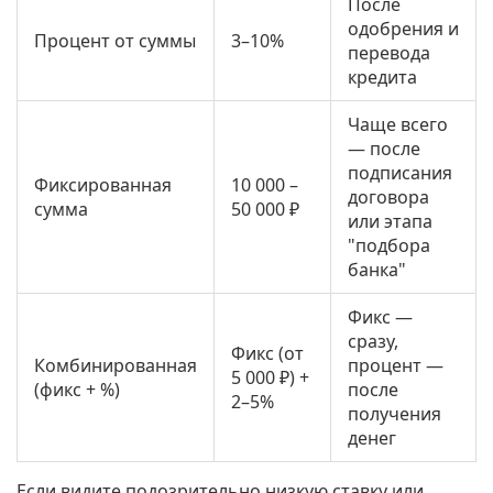
После
одобрения и
Процент от суммы
3–10%
перевода
кредита
Чаще всего
— после
подписания
Фиксированная
10 000 –
договора
сумма
50 000 ₽
или этапа
"подбора
банка"
Фикс —
сразу,
Фикс (от
Комбинированная
процент —
5 000 ₽) +
(фикс + %)
после
2–5%
получения
денег
Если видите подозрительно низкую ставку или