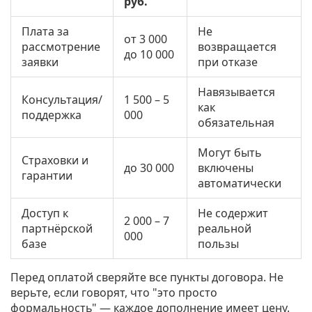
руб.
Плата за
Не
от 3 000
рассмотрение
возвращается
до 10 000
заявки
при отказе
Навязывается
Консультация/
1 500 – 5
как
поддержка
000
обязательная
Могут быть
Страховки и
до 30 000
включены
гарантии
автоматически
Доступ к
Не содержит
2 000 – 7
партнёрской
реальной
000
базе
пользы
Перед оплатой сверяйте все пункты договора. Не
верьте, если говорят, что "это просто
формальность" — каждое дополнение имеет цену.