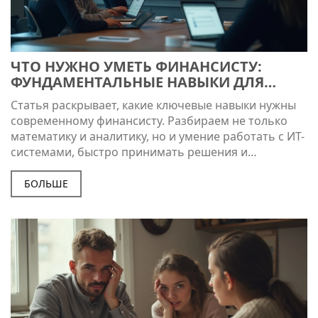
ЧТО НУЖНО УМЕТЬ ФИНАНСИСТУ:
ФУНДАМЕНТАЛЬНЫЕ НАВЫКИ ДЛЯ
ПРОФЕССИИ
Статья раскрывает, какие ключевые навыки нужны
современному финансисту. Разбираем не только
математику и аналитику, но и умение работать с ИТ-
системами, быстро принимать решения и
коммуницировать с коллегами. В статье есть
конкретные советы по развитию этих способностей.
БОЛЬШЕ
Узнаете также, какие ошибки совершают новички и
как их избежать. Это практическое руководство для
тех, кто хочет уверенно строить карьеру в
финансах.