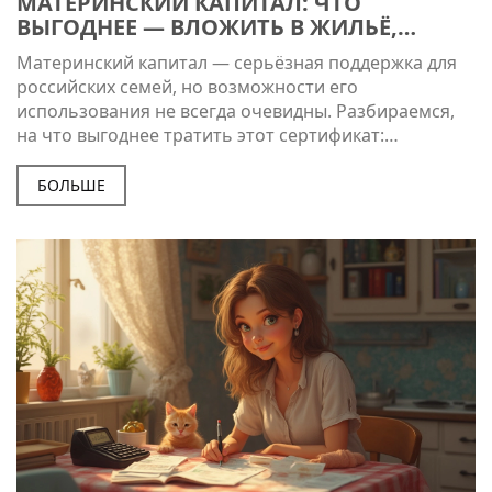
МАТЕРИНСКИЙ КАПИТАЛ: ЧТО
ВЫГОДНЕЕ — ВЛОЖИТЬ В ЖИЛЬЁ,
ОБУЧЕНИЕ ИЛИ ПЕНСИЮ?
Материнский капитал — серьёзная поддержка для
российских семей, но возможности его
использования не всегда очевидны. Разбираемся,
на что выгоднее тратить этот сертификат:
улучшение жилья, обучение детей или пенсию
мамы. Разберём нюансы каждого варианта, свежие
БОЛЬШЕ
изменения законодательства и неожиданные
лайфхаки для максимальной пользы. Практические
советы помогут не ошибиться с выбором. Не
тратьте маткапитал наугад — есть реальные
способы сделать его реально полезным.