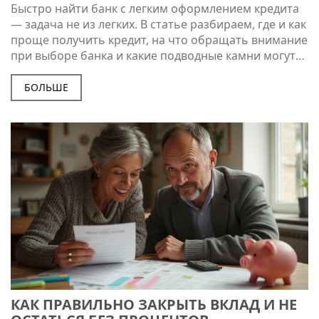
НЮАНСОВ
Быстро найти банк с легким оформлением кредита
— задача не из легких. В статье разбираем, где и как
проще получить кредит, на что обращать внимание
при выборе банка и какие подводные камни могут
ждать на пути. Даем советы, как повысить шансы на
одобрение и делимся списком банков с наиболее
БОЛЬШЕ
простыми требованиями. Также расскажем о том,
как опытные заемщики обходят популярные
ошибки и что делать в случае отказа.
КАК ПРАВИЛЬНО ЗАКРЫТЬ ВКЛАД И НЕ