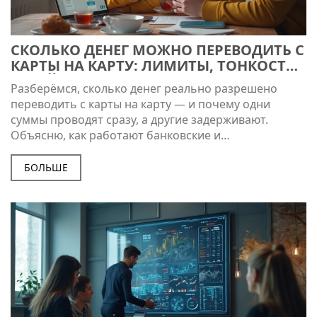
СКОЛЬКО ДЕНЕГ МОЖНО ПЕРЕВОДИТЬ С
КАРТЫ НА КАРТУ: ЛИМИТЫ, ТОНКОСТИ
И ЛАЙФХАКИ
Разберёмся, сколько денег реально разрешено
переводить с карты на карту — и почему одни
суммы проводят сразу, а другие задерживают.
Объясню, как работают банковские и
государственные лимиты, какие комиссии
скрываются за крупными переводами и как
БОЛЬШЕ
избежать проблем с блокировкой. Расскажу про
отличия в лимитах между разными банками и
системами — СБП, мобильные приложения, карты
разных платёжных систем. Дам советы, как
перевести сумму больше лимита и не нарваться на
вопросы службы безопасности. Всё просто, без
воды и сложных терминов.