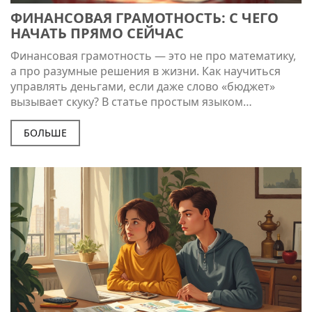
ФИНАНСОВАЯ ГРАМОТНОСТЬ: С ЧЕГО
НАЧАТЬ ПРЯМО СЕЙЧАС
Финансовая грамотность — это не про математику,
а про разумные решения в жизни. Как научиться
управлять деньгами, если даже слово «бюджет»
вызывает скуку? В статье простым языком
разбираются главные шаги для старта: как считать
свои деньги, избегать ошибок и планировать
БОЛЬШЕ
расходы. Реальные советы из жизни и простые
примеры — всё, чтобы не запутаться в финансах.
Будет полезно тем, кто устал жить от зарплаты до
зарплаты.