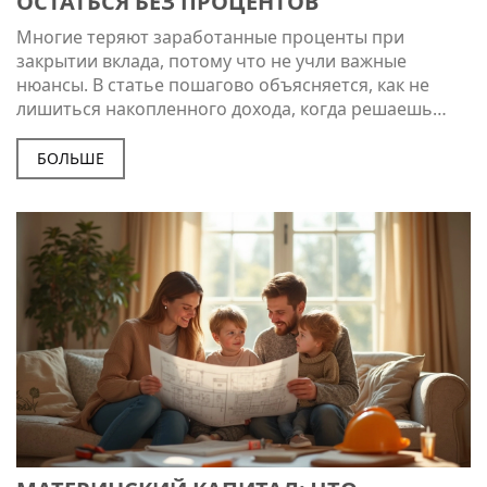
ОСТАТЬСЯ БЕЗ ПРОЦЕНТОВ
Многие теряют заработанные проценты при
закрытии вклада, потому что не учли важные
нюансы. В статье пошагово объясняется, как не
лишиться накопленного дохода, когда решаешь
расторгнуть договор или снять деньги. Читатель
узнает, какие условия банки чаще всего прячут в
БОЛЬШЕ
договорах и как избежать ловушек. Здесь собраны
практические советы и актуальные нюансы на 2025
год. Экспертно, понятно и максимально полезно.