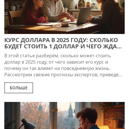
КУРС ДОЛЛАРА В 2025 ГОДУ: СКОЛЬКО
БУДЕТ СТОИТЬ 1 ДОЛЛАР И ЧЕГО ЖДАТЬ
РОССИЯНАМ
В этой статье разберём, сколько может стоить
доллар в 2025 году, от чего зависит его курс и
почему он так влияет на повседневную жизнь.
Рассмотрим свежие прогнозы экспертов, приведём
реальные примеры для обычных людей и дадим
полезные советы, как обезопасить свои сбережения
БОЛЬШЕ
от колебаний доллара. Поговорим о простых
способах следить за курсом онлайн и о том, к чему
готовиться тем, кто работает или тратит в долларах.
Всё честно, по делу и без обиняков.