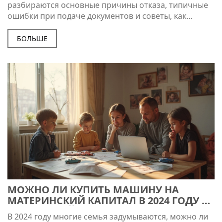
разбираются основные причины отказа, типичные
ошибки при подаче документов и советы, как
избежать отказа. Понятным языком раскрываются
нюансы оформления и есть рекомендации для
БОЛЬШЕ
разных ситуаций. Приведены конкретные примеры
из практики, чтобы читатель мог узнать себя и не
допустить чужих ошибок.
МОЖНО ЛИ КУПИТЬ МАШИНУ НА
МАТЕРИНСКИЙ КАПИТАЛ В 2024 ГОДУ —
ПОДРОБНЫЙ РАЗБОР
В 2024 году многие семья задумываются, можно ли