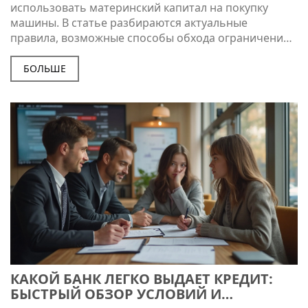
использовать материнский капитал на покупку
машины. В статье разбираются актуальные
правила, возможные способы обхода ограничений
и практические советы для тех, кто хочет улучшить
условия передвижения семьи. Обсуждаем мифы,
БОЛЬШЕ
реальные истории и важные нюансы, чтобы не
попасть впросак. Узнаете, что можно сделать уже
сейчас, чтобы вложить маткапитал максимально
выгодно.
КАКОЙ БАНК ЛЕГКО ВЫДАЕТ КРЕДИТ:
БЫСТРЫЙ ОБЗОР УСЛОВИЙ И