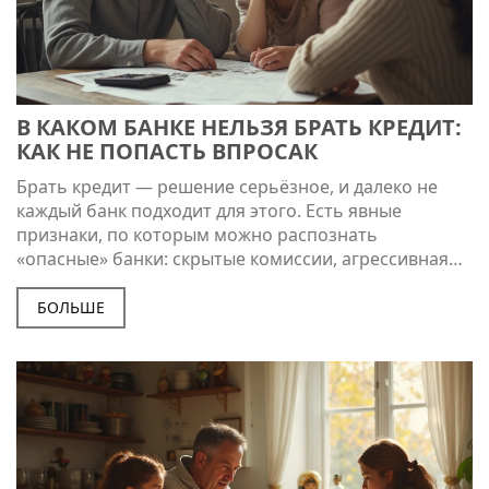
В КАКОМ БАНКЕ НЕЛЬЗЯ БРАТЬ КРЕДИТ:
КАК НЕ ПОПАСТЬ ВПРОСАК
Брать кредит — решение серьёзное, и далеко не
каждый банк подходит для этого. Есть явные
признаки, по которым можно распознать
«опасные» банки: скрытые комиссии, агрессивная
реклама, сомнительные условия выдачи. В статье
расскажем, на что важно смотреть в первую
БОЛЬШЕ
очередь, какие банки лучше обойти стороной и как
не стать жертвой кредитных ловушек. Приведём
полезные советы и реальные примеры, чтобы
решить вопрос с кредитом осознанно и без
неприятных последствий.