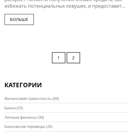
избежать потенциальных ловушек, и предоставить
полезные советы для успешного оформления
займа. Разберём плюсы и минусы различных
БОЛЬШЕ
онлайн-сервисов, и как найти самый подходящий
вариант. Также обсудим, как оценить свою
финансовую надёжность перед получением заёма.
Узнайте всё необходимое для безопасного и
выгодного займа в интернете.
1
2
КАТЕГОРИИ
Финансовая грамотность
(69)
Банки
(55)
Личные финансы
(30)
Банковские переводы
(26)