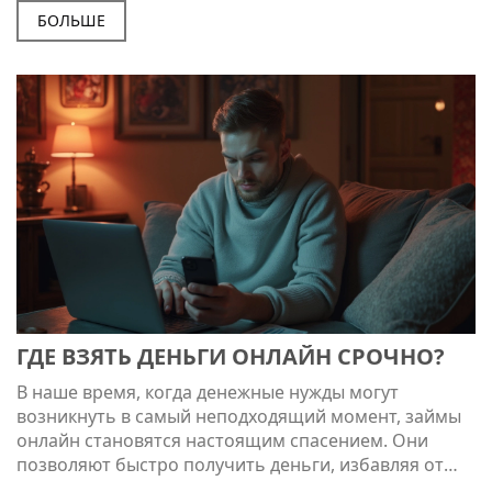
лишних сложностей. Учитывайте реальные
БОЛЬШЕ
примеры из жизни и начните совершенствовать
свой кредит уже сегодня.
ГДЕ ВЗЯТЬ ДЕНЬГИ ОНЛАЙН СРОЧНО?
В наше время, когда денежные нужды могут
возникнуть в самый неподходящий момент, займы
онлайн становятся настоящим спасением. Они
позволяют быстро получить деньги, избавляя от
необходимости посещать банки и собирать кучу