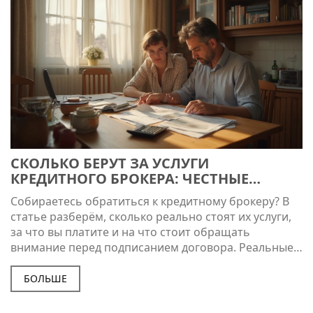
способны сами решать, дать деньги или нет, и какие
в этом есть плюсы и минусы.
СКОЛЬКО БЕРУТ ЗА УСЛУГИ
КРЕДИТНОГО БРОКЕРА: ЧЕСТНЫЕ
ЦИФРЫ
Собираетесь обратиться к кредитному брокеру? В
статье разберём, сколько реально стоят их услуги,
за что вы платите и на что стоит обращать
внимание перед подписанием договора. Реальные
примеры и типовые схемы расчёта комиссий
помогут не переплатить и не нарваться на обман.
БОЛЬШЕ
Узнаете всё про скрытые нюансы и получите
советы, как сэкономить, если решитесь брать