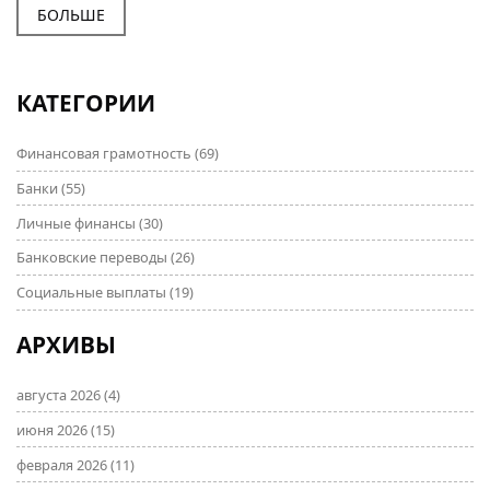
помогут не переплатить и не нарваться на обман.
БОЛЬШЕ
Узнаете всё про скрытые нюансы и получите
советы, как сэкономить, если решитесь брать
кредит через брокера. Полезные инсайты и опыт
КАТЕГОРИИ
настоящих людей без лишней воды.
Финансовая грамотность
(69)
Банки
(55)
Личные финансы
(30)
Банковские переводы
(26)
Социальные выплаты
(19)
АРХИВЫ
августа 2026
(4)
июня 2026
(15)
февраля 2026
(11)