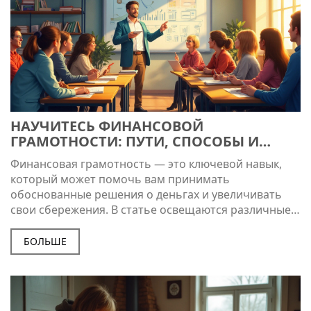
НАУЧИТЕСЬ ФИНАНСОВОЙ
ГРАМОТНОСТИ: ПУТИ, СПОСОБЫ И
РЕСУРСЫ
Финансовая грамотность — это ключевой навык,
который может помочь вам принимать
обоснованные решения о деньгах и увеличивать
свои сбережения. В статье освещаются различные
способы обучения финансовой грамотности,
включая курсы, книги и онлайн-ресурсы. Также
БОЛЬШЕ
приведены советы и факты, которые могут помочь
людям лучше понимать финансы и управлять ими.
Обучение финансовой грамотности может быть
легко доступным и даже увлекательным благодаря