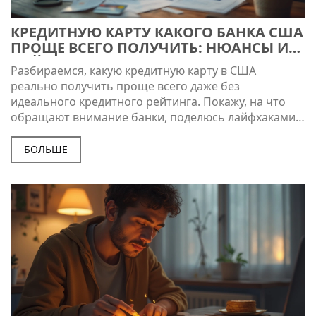
КРЕДИТНУЮ КАРТУ КАКОГО БАНКА США
ПРОЩЕ ВСЕГО ПОЛУЧИТЬ: НЮАНСЫ И
ЛАЙФХАКИ
Разбираемся, какую кредитную карту в США
реально получить проще всего даже без
идеального кредитного рейтинга. Покажу, на что
обращают внимание банки, поделюсь лайфхаками и
расскажу об альтернативах для новичков.
Например, расскажу, как справиться без местной
БОЛЬШЕ
кредитной истории и где чаще всего одобряют
заявки. Всё без лишней воды — только конкретика и
свежие советы.