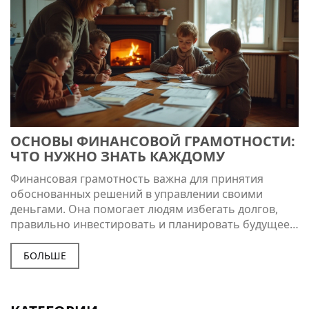
разнообразию современных ресурсов.
ОСНОВЫ ФИНАНСОВОЙ ГРАМОТНОСТИ:
ЧТО НУЖНО ЗНАТЬ КАЖДОМУ
Финансовая грамотность важна для принятия
обоснованных решений в управлении своими
деньгами. Она помогает людям избегать долгов,
правильно инвестировать и планировать будущее.
В статье обсуждаются основные понятия, связанные
с финансовой грамотностью, их значимость и
БОЛЬШЕ
приводятся практические советы для улучшения
личных финансов. Каждый найдет полезные
рекомендации по контролю над своими расходами