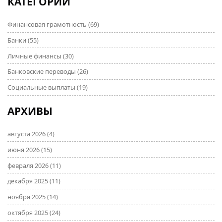
КАТЕГОРИИ
и сбережениями. Читайте, чтобы улучшить свою
финансовую безопасность и построить стабильное
Финансовая грамотность
(69)
будущее.
Банки
(55)
Личные финансы
(30)
Банковские переводы
(26)
Социальные выплаты
(19)
АРХИВЫ
августа 2026
(4)
июня 2026
(15)
февраля 2026
(11)
декабря 2025
(11)
ноября 2025
(14)
октября 2025
(24)