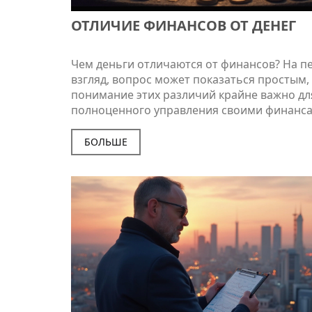
ОТЛИЧИЕ ФИНАНСОВ ОТ ДЕНЕГ
Чем деньги отличаются от финансов? На п
взгляд, вопрос может показаться простым,
понимание этих различий крайне важно дл
полноценного управления своими финанса
этой статье разберёмся, как деньги лежат 
финансовых процессов и какую роль они и
БОЛЬШЕ
вашей личной финансовой стратегии. Мы 
предложим несколько советов, которые по
вам лучше управлять как деньгами, так и
финансами на повседневном уровне.