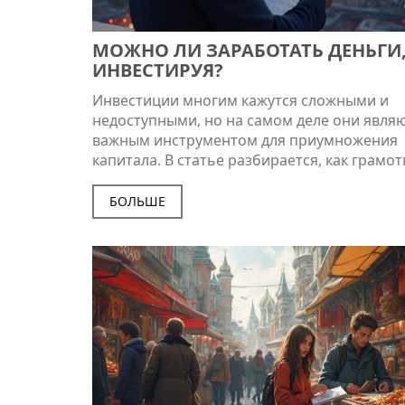
МОЖНО ЛИ ЗАРАБОТАТЬ ДЕНЬГИ
ИНВЕСТИРУЯ?
Инвестиции многим кажутся сложными и
недоступными, но на самом деле они явля
важным инструментом для приумножения
капитала. В статье разбирается, как грамо
вложение средств может приносить доход,
ошибки новички часто совершают и какие
БОЛЬШЕ
стратегии могут привести к успеху. Это
откровенный разговор о плюсах и минусах
инвестирования, реальные советы и приме
жизни. Узнайте, как не потеряться в мире
инвестиций и извлекать максимальную пол