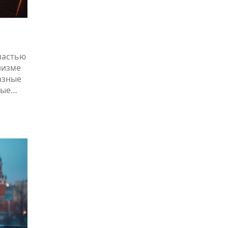
частью
низме
разные
ные
ктов и
мить