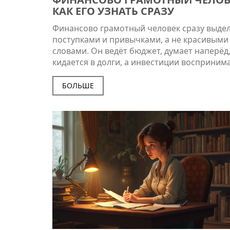
КАК ЕГО УЗНАТЬ СРАЗУ
Финансово грамотный человек сразу выде
поступками и привычками, а не красивыми
словами. Он ведёт бюджет, думает наперёд,
кидается в долги, а инвестиции воспринима
инструмент, а не авантюру. Такой человек 
завтрашнем дне, умеет выстраивать отнош
БОЛЬШЕ
деньгами и не попадается на простые лову
вроде рекламы быстрых кредитов. В статье
разберём детали, с помощью которых легк
узнать финансово грамотного человека и 
лучшие привычки себе.