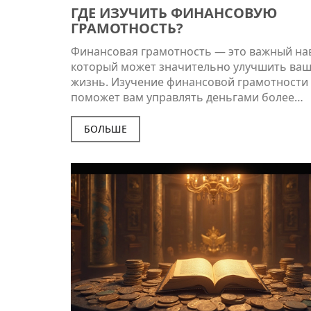
ГДЕ ИЗУЧИТЬ ФИНАНСОВУЮ
ГРАМОТНОСТЬ?
Финансовая грамотность — это важный на
который может значительно улучшить ваш
жизнь. Изучение финансовой грамотности
поможет вам управлять деньгами более
эффективно, откладывать сбережения и до
финансовых целей. В статье будут рассмот
БОЛЬШЕ
различные способы изучения этой темы, в
онлайн-курсы и специальные программы. 
узнаете, где можно найти лучшие ресурсы 
повышения финансовой грамотности. Стат
также содержит полезные советы и интере
факты, чтобы обучение стало увлекательне