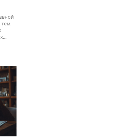
невной
 тем,
о
ых
,
дете
рые