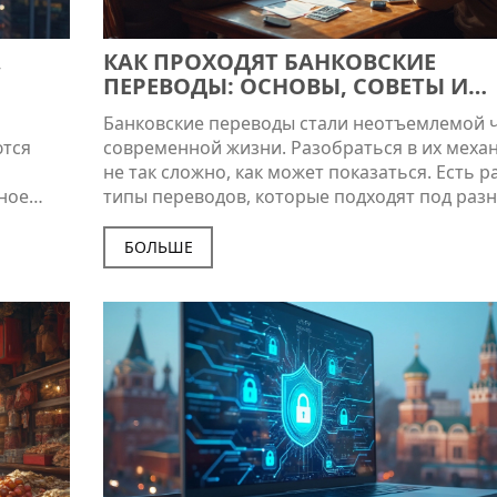
,
КАК ПРОХОДЯТ БАНКОВСКИЕ
ПЕРЕВОДЫ: ОСНОВЫ, СОВЕТЫ И
ИНТЕРЕСНЫЕ ФАКТЫ
Банковские переводы стали неотъемлемой 
ются
современной жизни. Разобраться в их меха
не так сложно, как может показаться. Есть 
тное
типы переводов, которые подходят под раз
 какие
нужды. Плюс, есть несколько интересных фа
полезных советов, которые помогут сэконо
БОЛЬШЕ
время и деньги.
ры из
ьзу.