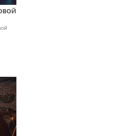
ОВОЙ
мой
я
ся
ль —
 как