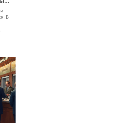
БЫ
ти
я. В
гами.
е
м, и