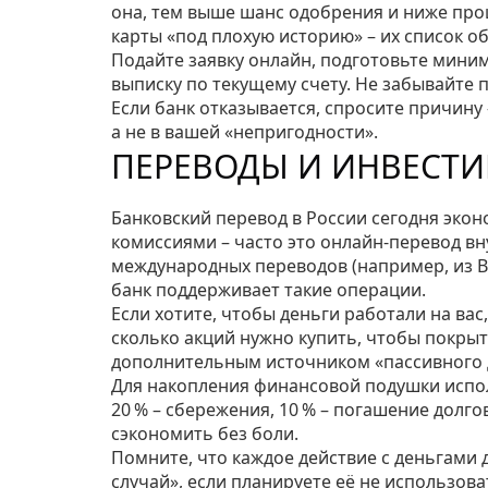
она, тем выше шанс одобрения и ниже проц
карты «под плохую историю» – их список о
Подайте заявку онлайн, подготовьте миниму
выписку по текущему счету. Не забывайте п
Если банк отказывается, спросите причину
а не в вашей «непригодности».
ПЕРЕВОДЫ И ИНВЕСТИ
Банковский перевод в России сегодня эко
комиссиями – часто это онлайн‑перевод вн
международных переводов (например, из Ban
банк поддерживает такие операции.
Если хотите, чтобы деньги работали на вас
сколько акций нужно купить, чтобы покрыт
дополнительным источником «пассивного д
Для накопления финансовой подушки исполь
20 % – сбережения, 10 % – погашение долго
сэкономить без боли.
Помните, что каждое действие с деньгами 
случай», если планируете её не использов