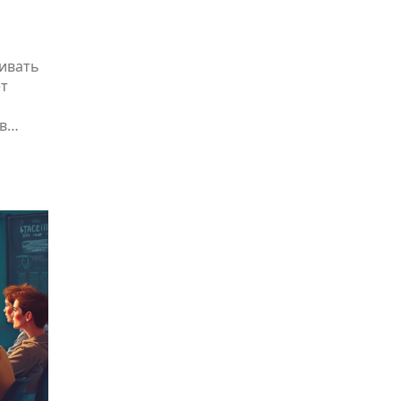
ивать
ет
в
о не
ния и
 как
т