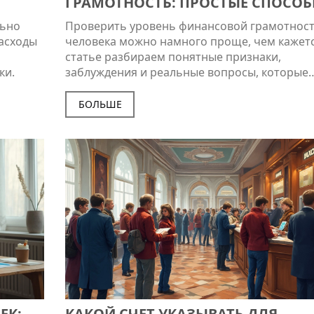
ГРАМОТНОСТЬ: ПРОСТЫЕ СПОСО
ПОНЯТЬ УРОВЕНЬ ЧЕЛОВЕКА
льно
Проверить уровень финансовой грамотнос
асходы
человека можно намного проще, чем кажетс
статье разбираем понятные признаки,
ки.
заблуждения и реальные вопросы, которые
раскрывают, как человек обращается с день
Разберем, на какие детали стоит обращать
БОЛЬШЕ
внимание и какие ошибки встречаются чащ
всего. Полезные советы помогут не только
оценить других, но и провести быструю
самопроверку. Материал поможет и новичка
тем, кто уже следит за своими тратами.
ЕК:
КАКОЙ СЧЕТ УКАЗЫВАТЬ ДЛЯ