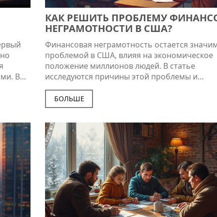
КАК РЕШИТЬ ПРОБЛЕМУ ФИНАНС
НЕГРАМОТНОСТИ В США?
ервый
Финансовая неграмотность остается значи
 но
проблемой в США, влияя на экономическое
я
положение миллионов людей. В статье
ми. В
исследуются причины этой проблемы и
в основе
предлагаются пути ее решения. Обсуждаютс
грают в
важные аспекты образования, а также дают
БОЛЬШЕ
также
практичные советы для обычных людей. Це
могут
помочь людям научиться управлять своими
финансами эффективно и уверенно. Узнайте,
небольшие изменения в образовании могут
повлиять на общество в целом.