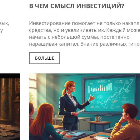
В ЧЕМ СМЫСЛ ИНВЕСТИЦИЙ?
вык,
Инвестирование помогает не только накапл
у
средства, но и увеличивать их. Каждый мож
начать с небольшой суммы, постепенно
наращивая капитал. Знание различных типо
стигать
инвестиций и стратегий помогает выбрать
рены
правильный подход. Вложение средств — эт
БОЛЬШЕ
ключая
только вопрос денег, но и тренировка терпе
Вы
планирования. Хотите узнать больше о том,
для
начать инвестировать и какие ошибки стои
ья
избегать?
сные
е.