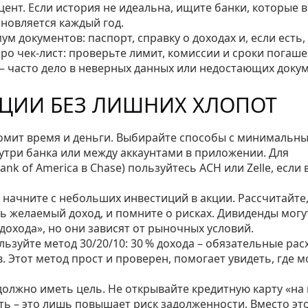
ент. Если история не идеальна, ищите банки, которые 
бновляется каждый год.
м документов: паспорт, справку о доходах и, если есть,
ро чек‑лист: проверьте лимит, комиссии и сроки погаше
 – часто дело в неверных данных или недостающих докум
ЦИИ БЕЗ ЛИШНИХ ХЛОПОТ
номит время и деньги. Выбирайте способы с минимальн
утри банка или между аккаунтами в приложении. Для
k of America в Chase) пользуйтесь ACH или Zelle, если
, начните с небольших инвестиций в акции. Рассчитайте
ь желаемый доход, и помните о рисках. Дивиденды могу
охода», но они зависят от рыночных условий.
зуйте метод 30/20/10: 30 % дохода – обязательные рас
в. Этот метод прост и проверен, помогает увидеть, где 
должно иметь цель. Не открывайте кредитную карту «на
ать – это лишь повышает риск задолженности. Вместо эт