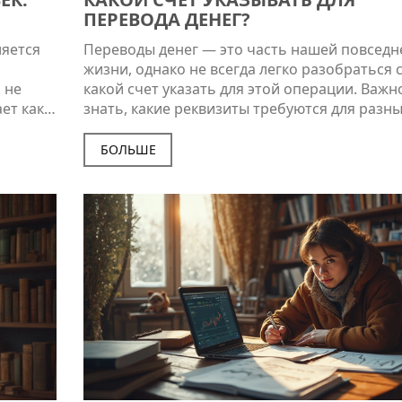
ПЕРЕВОДА ДЕНЕГ?
ляется
Переводы денег — это часть нашей повсед
жизни, однако не всегда легко разобраться с
 не
какой счет указать для этой операции. Важн
ет как
знать, какие реквизиты требуются для разн
уверен в
стран и банков, чтобы избежать ошибок и
ения с
задержек. Этот материал поможет вам
БОЛЬШЕ
шки,
разобраться в основных понятиях и нюансах
связанных с переводами денег. Здесь вы най
о
полезные советы и интересные факты, кото
взять
облегчат процесс перевода и сделают его
безопаснее.