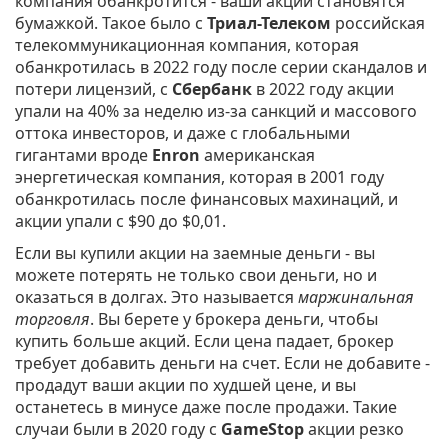
компания обанкротится - ваши акции становятся
бумажкой. Такое было с
Триал-Телеком
российская
телекоммуникационная компания, которая
обанкротилась в 2022 году после серии скандалов и
потери лицензий
, с
Сбербанк
в 2022 году акции
упали на 40% за неделю из-за санкций и массового
оттока инвесторов
, и даже с глобальными
гигантами вроде
Enron
американская
энергетическая компания, которая в 2001 году
обанкротилась после финансовых махинаций, и
акции упали с $90 до $0,01
.
Если вы купили акции на заемные деньги - вы
можете потерять не только свои деньги, но и
оказаться в долгах. Это называется
маржинальная
торговля
. Вы берете у брокера деньги, чтобы
купить больше акций. Если цена падает, брокер
требует добавить деньги на счет. Если не добавите -
продадут ваши акции по худшей цене, и вы
останетесь в минусе даже после продажи. Такие
случаи были в 2020 году с
GameStop
акции резко