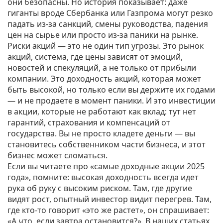
они безопасны. Но история показывает: даже
гиганты вроде Сбербанка или Газпрома могут резко
падать из-за санкций, смены руководства, падения
цен на сырье или просто из-за паники на рынке.
Риски акций — это не один тип угрозы. Это
рынок
акций
,
система, где цены зависят от эмоций,
новостей и спекуляций, а не только от прибыли
компании
. Это
доходность акций
,
которая может
быть высокой, но только если вы держите их годами
— и не продаете в момент паники
. И это
инвестиции
в акции
,
которые не работают как вклад: тут нет
гарантий, страхования и компенсаций от
государства
. Вы не просто кладете деньги — вы
становитесь собственником части бизнеса, и этот
бизнес может сломаться.
Если вы читаете про «самые доходные акции 2025
года», помните: высокая доходность всегда идет
рука об руку с высоким риском. Там, где другие
видят рост, опытный инвестор видит перегрев. Там,
где кто-то говорит «это же растет», он спрашивает:
«А что, если завтра остановится?». В наших статьях