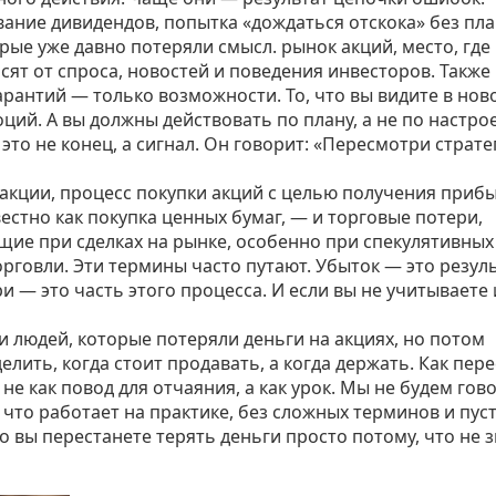
ание дивидендов, попытка «дождаться отскока» без пла
рые уже давно потеряли смысл.
рынок акций
,
место, где
исят от спроса, новостей и поведения инвесторов
. Также
 гарантий — только возможности.
То, что вы видите в нов
ций. А вы должны действовать по плану, а не по настро
то не конец, а сигнал. Он говорит: «Пересмотри страте
 акции
,
процесс покупки акций с целью получения приб
вестно как
покупка ценных бумаг
, — и
торговые потери
,
ие при сделках на рынке, особенно при спекулятивных
орговли
.
Эти термины часто путают. Убыток — это резуль
 — это часть этого процесса. И если вы не учитываете 
и людей, которые потеряли деньги на акциях, но потом
лить, когда стоит продавать, а когда держать. Как пер
не как повод для отчаяния, а как урок. Мы не будем гов
то работает на практике, без сложных терминов и пус
о вы перестанете терять деньги просто потому, что не з