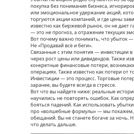
покупка без понимания бизнеса, игнориров
или эмоциональное удержание акций, кото
торгуются акции компаний, и где цены зав
известно как
биржевой рынок
, он не дает
— это не прогноз, а отражение текущих эмо
Вот почему важно понимать, что убыток — э
Не «Продавай всё и беги».
Связанные с этим понятия —
инвестиции в
через рост цены или дивидендов
. Также из
конкретные финансовые потери, возникающ
операциях
. Также известно как
потери от т
Инвестиции — это процесс. Торговые потери
заранее, вы будете всегда в стрессе.
Вот что вы найдете ниже: реальные истори
научились не повторять ошибок. Как опреде
бояться падений. Как использовать убытки 
про «волшебные формулы» — мы покажем, ч
обещаний. Вы не станете богаче за ночь. Н
что делать дальше.