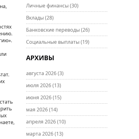
Личные финансы
(30)
на,
Вклады
(28)
остях
Банковские переводы
(26)
ению.
гию».
Социальные выплаты
(19)
ыли
АРХИВЫ
августа 2026
(3)
тат.
их
июля 2026
(13)
июня 2026
(15)
естать
орить
мая 2026
(14)
тых
апреля 2026
(10)
наете,
марта 2026
(13)