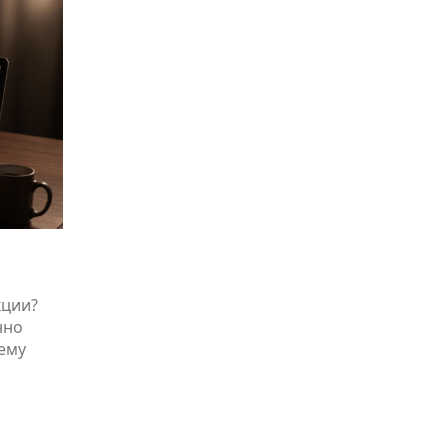
кции?
нно
чему