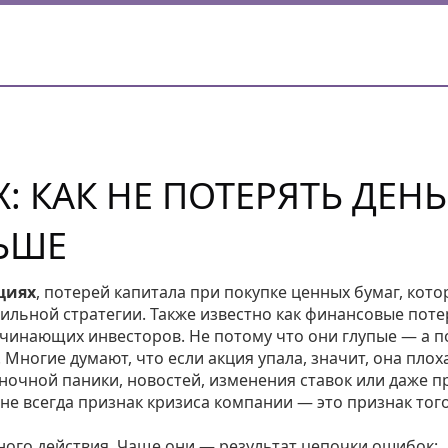
: КАК НЕ ПОТЕРЯТЬ ДЕН
ЛЬШЕ
циях
,
потерей капитала при покупке ценных бумаг, кото
вильной стратегии
. Также известно как
финансовые поте
 начинающих инвесторов. Не потому что они глупые — а 
.
Многие думают, что если акция упала, значит, она плох
ыночной паники, новостей, изменения ставок или даже п
о не всегда признак кризиса компании — это признак того
дного действия. Чаще они — результат цепочки ошибок: