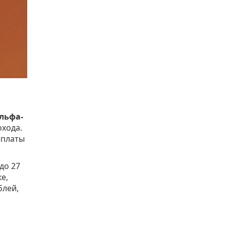
льфа-
охода.
ыплаты
до 27
е,
блей,