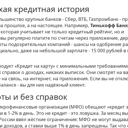
охая кредитная история
ольшинство крупных банков - Сбер, ВТБ, Газпромбанк - п
 на прошлое, а на настоящее. Например,
Тинькофф Банк
 которая учитывает не только кредитный рейтинг, но и
вы регулярно платите по счетам через приложение, де
арты подозрительных компаний - шансы на одобрение ра
циально, даже на небольшой зарплате - 15 000 рублей в
 продукт «Кредит на карту» с минимальными требованиям
 справок о доходах, никаких выписок. Они смотрят на в
на связь, на интернет, на приложения. Если вы не откл
алансе - вы для них надёжный клиент.
оты и без справок
икрофинансовые организации (МФО) обещают «кредит з
 в 1-2% в день. Это не кредит - это ловушка. За месяц вы
Б России ввёл жёсткие ограничения: МФО не могут выдав
 доходов, а ставки выше 1% в день запрещены. Так что 