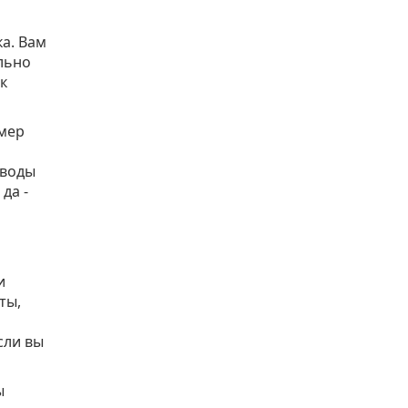
ка. Вам
льно
к
омер
еводы
да -
и
ты,
сли вы
ы