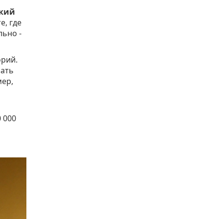
гкий
е, где
льно -
орий.
рать
мер,
0 000