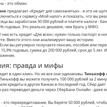
ь - это обман.
анк
предлагает «Кредит для самозанятых» - и это не шут
лючиться к сервису «Мой налог» и показать, что вы реа
сяца вы заработали 30 000 рублей и платите налоги - бан
6% годовых. Это реально дешевле, чем брать у МФО.
 У них есть кредит «Для всех»: нужен только паспорт и н
ете. Вместо этого они анализируют вашу историю
Если вы регулярно получаете пенсию, пособия или пер
15,9% годовых, сумма до 200 000 рублей, срок до 5 лет. И 
ложение.
ия: правда и мифы
дит в один клик». Но не все они одинаковы.
Тинькофф
 Тинькофф вы можете получить 100 000 рублей за 2 мину
рали кредиты в других банках в последний год. Сбер даёт
ы раз переводил деньги через СберБанк Онлайн - даже е
 - это перекредитование. Вы берёте 50 000 рублей, чтоб