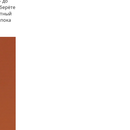
- до
 берёте
итный
 пока