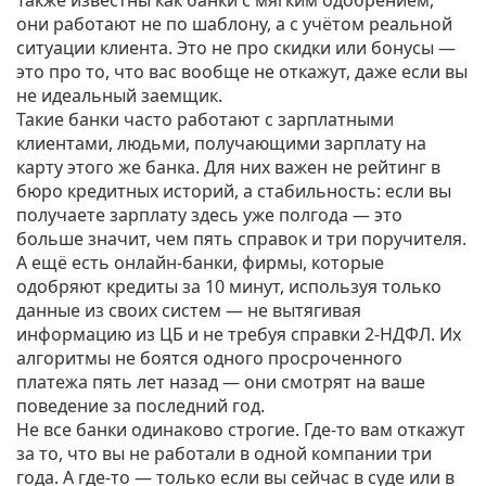
Также известны как
банки с мягким одобрением
,
они работают не по шаблону, а с учётом реальной
ситуации клиента
. Это не про скидки или бонусы —
это про то, что вас вообще не откажут, даже если вы
не идеальный заемщик.
Такие банки часто работают с
зарплатными
клиентами
,
людьми, получающими зарплату на
карту этого же банка
. Для них важен не рейтинг в
бюро кредитных историй, а стабильность: если вы
получаете зарплату здесь уже полгода — это
больше значит, чем пять справок и три поручителя
.
А ещё есть
онлайн-банки
,
фирмы, которые
одобряют кредиты за 10 минут, используя только
данные из своих систем — не вытягивая
информацию из ЦБ и не требуя справки 2-НДФЛ
. Их
алгоритмы не боятся одного просроченного
платежа пять лет назад — они смотрят на ваше
поведение за последний год.
Не все банки одинаково строгие. Где-то вам откажут
за то, что вы не работали в одной компании три
года. А где-то — только если вы сейчас в суде или в