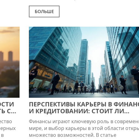
. Эта
на покупку или строительство жилья, оплату
курсе
обучения ребенка и улучшение качества жи
БОЛЬШЕ
ияющие
Основной фокус программы — помочь сем
ты с
создать стабильную и обеспеченную среду 
роста детей. В нашей статье мы обсуждаем
доступные варианты использования капитал
актуальные на сегодняшний день.
ОСТИ
ПЕРСПЕКТИВЫ КАРЬЕРЫ В ФИНАН
Ь С
И КРЕДИТОВАНИИ: СТОИТ ЛИ
ИНВЕСТИРОВАТЬ В ОБРАЗОВАНИЕ
ество
Финансы играют ключевую роль в совреме
ьерных
мире, и выбор карьеры в этой области откр
 в
множество возможностей. В статье