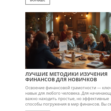
обсуждаются особенности международных
переводов, сроки перевода денег и важные
для предотвращения задержек и скрытых
расходов. Содержание будет полезно для вс
сталкивается с необходимостью перевода
значительной суммы как в пределах страны,
за границу.
ЛУЧШИЕ МЕТОДИКИ ИЗУЧЕНИЯ
ФИНАНСОВ ДЛЯ НОВИЧКОВ
Освоение финансовой грамотности — клю
навык для любого человека. Для начинаю
важно находить простые, но эффективные
способы погружения в мир финансов. Вы 
научиться ставить бюджет, следить за трат