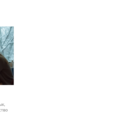
ые
Также
к они
овам,
ык,
ство