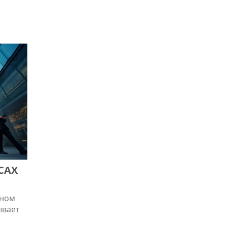
зни.
ьям
для
а,
САХ
?
нном
ывает