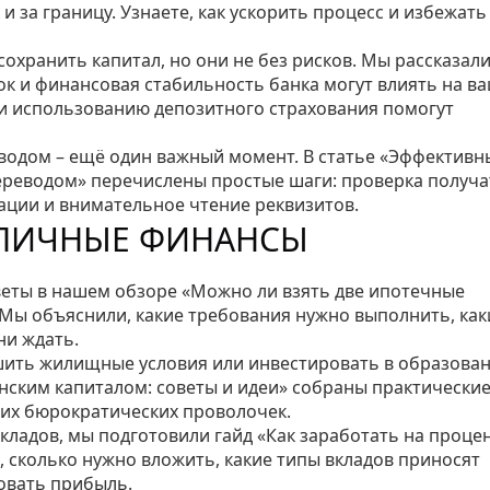
 и за границу. Узнаете, как ускорить процесс и избежать
хранить капитал, но они не без рисков. Мы рассказали
ок и финансовая стабильность банка могут влиять на в
 и использованию депозитного страхования помогут
водом – ещё один важный момент. В статье «Эффективн
реводом» перечислены простые шаги: проверка получа
ции и внимательное чтение реквизитов.
 ЛИЧНЫЕ ФИНАНСЫ
веты в нашем обзоре «Можно ли взять две ипотечные
 Мы объяснили, какие требования нужно выполнить, как
ни ждать.
шить жилищные условия или инвестировать в образова
инским капиталом: советы и идеи» собраны практически
их бюрократических проволочек.
вкладов, мы подготовили гайд «Как заработать на процен
я, сколько нужно вложить, какие типы вкладов приносят
овать прибыль.