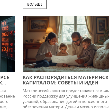
вах
заемщиков. Однако требования и правила
БОЛЬШЕ
изменяются, и понимание нюансов может 
х
в принятии решения. В статье обсудим, каки
условия нужно выполнить для получения вт
ипотечной программы и какие подводные к
могут ожидать заемщиков.
РСЕ
КАК РАСПОРЯДИТЬСЯ МАТЕРИНС
Х
КАПИТАЛОМ: СОВЕТЫ И ИДЕИ
ная
Материнский капитал предоставляет семьям
ирование
России поддержку для улучшения жилищны
росто
условий, образования детей и пенсионного
ане,
обеспечения матери. Деньги можно исполь