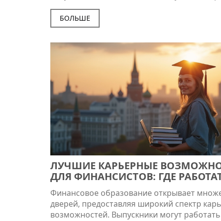
знание курса валюты играет ключевую роль
статья предлагает информацию о текущем 
БОЛЬШЕ
доллара в обменных пунктах, факторы, вл
на его колебания, и советы по обмену валю
минимальными потерями.
ЛУЧШИЕ КАРЬЕРНЫЕ ВОЗМОЖН
ДЛЯ ФИНАНСИСТОВ: ГДЕ РАБОТАТ
ДИПЛОМОМ
Финансовое образование открывает множ
дверей, предоставляя широкий спектр кар
возможностей. Выпускники могут работать