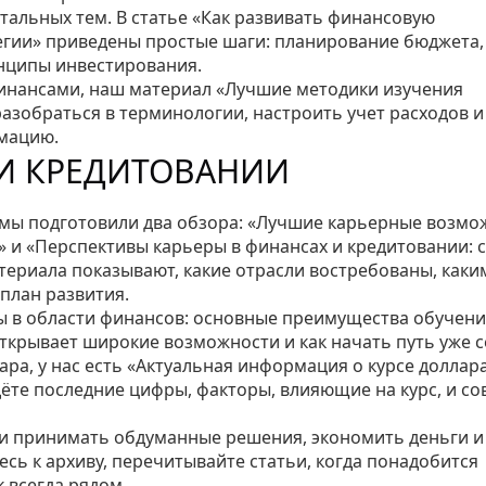
стальных тем. В статье «Как развивать финансовую
тегии» приведены простые шаги: планирование бюджета,
нципы инвестирования.
финансами, наш материал «Лучшие методики изучения
азобраться в терминологии, настроить учет расходов и
рмацию.
 И КРЕДИТОВАНИИ
 мы подготовили два обзора: «Лучшие карьерные возмо
» и «Перспективы карьеры в финансах и кредитовании: 
териала показывают, какие отрасли востребованы, каки
план развития.
ы в области финансов: основные преимущества обучен
ткрывает широкие возможности и как начать путь уже с
лара, у нас есть «Актуальная информация о курсе доллара
дёте последние цифры, факторы, влияющие на курс, и со
ли принимать обдуманные решения, экономить деньги и
ь к архиву, перечитывайте статьи, когда понадобится
всегда рядом.