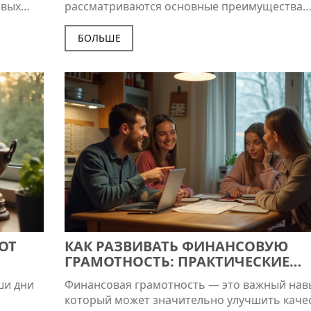
овых
рассматриваются основные преимущества
 Чтобы
изучения финансов и кредитования, типичн
ать
карьерные пути и востребованные навыки. 
БОЛЬШЕ
кже
обсуждаются изменения на рынке труда и ка
анной
влияют на финансовую индустрию. Уделено
ние,
внимание актуальным трендам и новым выз
сить
с которыми сталкиваются специалисты по
финансам.
 том,
 на
ОТ
КАК РАЗВИВАТЬ ФИНАНСОВУЮ
ГРАМОТНОСТЬ: ПРАКТИЧЕСКИЕ
СОВЕТЫ И СТРАТЕГИИ
ши дни
Финансовая грамотность — это важный нав
который может значительно улучшить каче