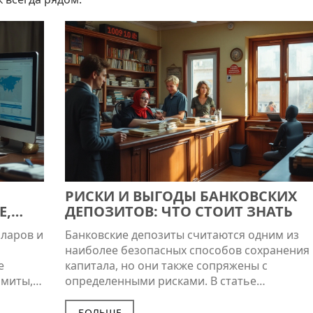
РИСКИ И ВЫГОДЫ БАНКОВСКИХ
Е,
ДЕПОЗИТОВ: ЧТО СТОИТ ЗНАТЬ
лларов и
Банковские депозиты считаются одним из
наиболее безопасных способов сохранения
е
капитала, но они также сопряжены с
имиты,
определенными рисками. В статье
менты
рассматриваются основные риски, включая
же
инфляцию, процентные изменения и надеж
БОЛЬШЕ