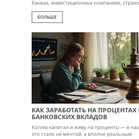
банках, инвестиционных компаниях, страх
организациях или консалтинговых фирмах.
сделать правильный выбор, важно учитыв
БОЛЬШЕ
личные интересы и сильные стороны, а та
анализировать перспективы роста в выбр
области. Анализ трудового рынка и понима
какие навыки востребованы, помогут повы
шансы на успешную карьеру. В статье
обсуждаются советы и интересные факты о
где можно применить знания, полученные
финансовом факультете.
КАК ЗАРАБОТАТЬ НА ПРОЦЕНТАХ 
БАНКОВСКИХ ВКЛАДОВ
Коплю капитал и живу на проценты — в на
это стало не мечтой, а вполне реальным