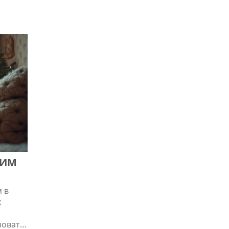
помочь
е
орой
амни
КИМ
 в
х
зовать