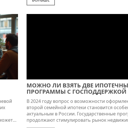
банка, а также предлагаются советы по
 советы
минимизации этих рисков. Особое внимани
уделяется выбору надежного банка и значе
ех, кто
Депозитного страхования. Также обсуждают
альтернативы депозитам для более опытны
 так и
инвесторов.
МОЖНО ЛИ ВЗЯТЬ ДВЕ ИПОТЕЧНЫ
ПРОГРАММЫ С ГОСПОДДЕРЖКОЙ 
2024 ГОДУ?
чевой
В 2024 году вопрос о возможности оформле
щих
второй семейной ипотеки становится особ
актуальным в России. Государственные про
сможете
продолжают стимулировать рынок недвижи
ами и
предлагая выгодные условия для семейных