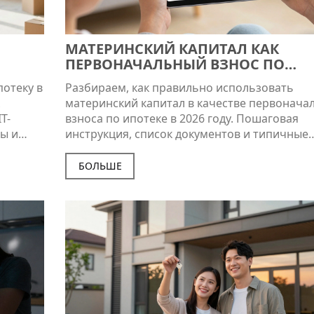
МАТЕРИНСКИЙ КАПИТАЛ КАК
ПЕРВОНАЧАЛЬНЫЙ ВЗНОС ПО
Я
ИПОТЕКЕ В 2026 ГОДУ: ПОШАГОВА
потеку в
Разбираем, как правильно использовать
ИНСТРУКЦИЯ И ПОДВОДНЫЕ КАМ
материнский капитал в качестве первонача
T-
взноса по ипотеке в 2026 году. Пошаговая
сы и
инструкция, список документов и типичные
ошибки.
БОЛЬШЕ