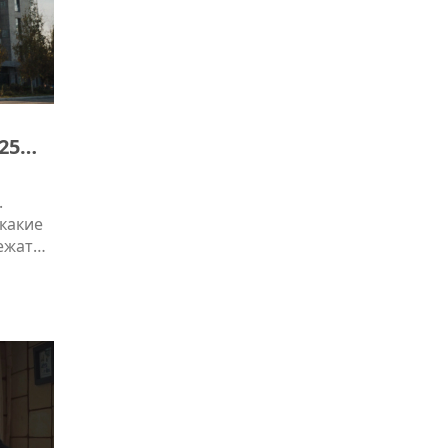
25
.
 какие
ежать