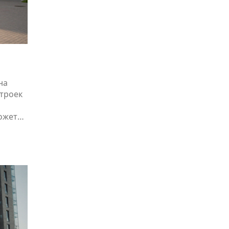
на
строек
ожет
к не