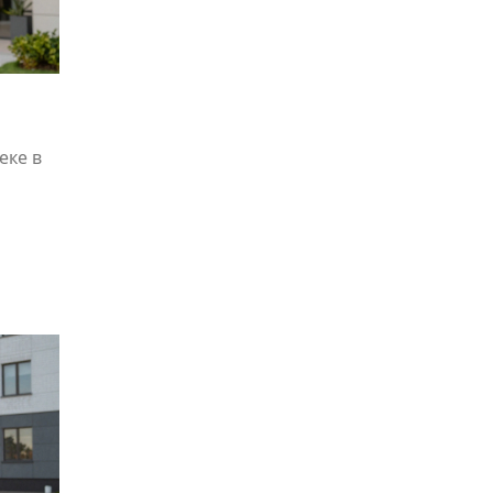
Я
еке в