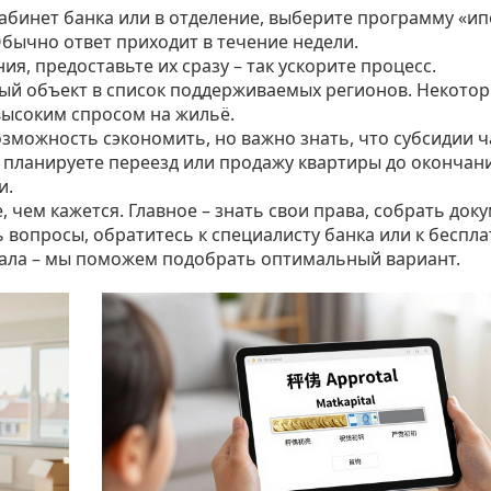
кабинет банка или в отделение, выберите программу «ип
Обычно ответ приходит в течение недели.
я, предоставьте их сразу – так ускорите процесс.
ный объект в список поддерживаемых регионов. Некото
высоким спросом на жильё.
озможность сэкономить, но важно знать, что субсидии ч
ы планируете переезд или продажу квартиры до окончан
и.
чем кажется. Главное – знать свои права, собрать док
ь вопросы, обратитесь к специалисту банка или к беспл
тала – мы поможем подобрать оптимальный вариант.