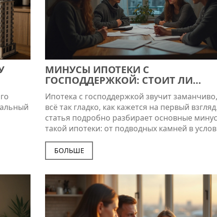
У
МИНУСЫ ИПОТЕКИ С
ГОСПОДДЕРЖКОЙ: СТОИТ ЛИ
СВЯЗЫВАТЬСЯ?
го
Ипотека с господдержкой звучит заманчиво,
ачальный
всё так гладко, как кажется на первый взгляд
статья подробно разбирает основные мину
такой ипотеки: от подводных камней в услов
реальных финансовых рисков. Узнай, как на
деле работают эти программы и с чем
БОЛЬШЕ
сталкиваются обычные семьи. Делимся факт
советами и примерами из свежих ситуаций 
Знание этих нюансов поможет тебе избежат
ненужных трат и неприятных неожиданност