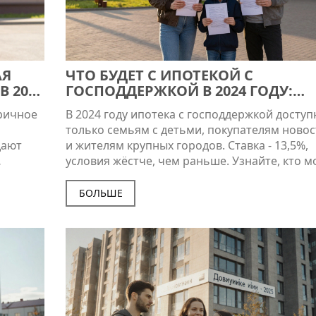
АЯ
ЧТО БУДЕТ С ИПОТЕКОЙ С
В 2026
ГОСПОДДЕРЖКОЙ В 2024 ГОДУ:
СТАВКИ, УСЛОВИЯ И КТО СМОЖЕТ
оричное
В 2024 году ипотека с господдержкой доступ
ОФОРМИТЬ
только семьям с детьми, покупателям ново
дают
и жителям крупных городов. Ставка - 13,5%,
условия жёстче, чем раньше. Узнайте, кто м
оформить, какие новостройки подходят и ка
потерять шанс.
БОЛЬШЕ