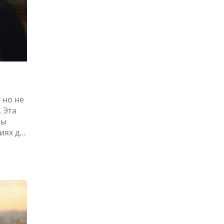
 но не
. Эта
сы
иях до
 самом
ами,
рынка.
ь
ей.