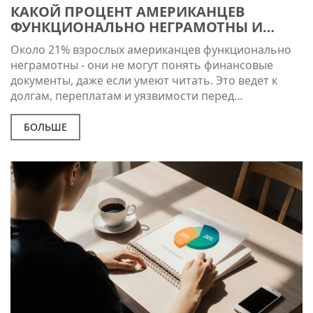
КАКОЙ ПРОЦЕНТ АМЕРИКАНЦЕВ
ФУНКЦИОНАЛЬНО НЕГРАМОТНЫ И
ПОЧЕМУ ЭТО ВАЖНО ДЛЯ
Около 21% взрослых американцев функционально
ФИНАНСОВОЙ ГРАМОТНОСТИ
неграмотны - они не могут понять финансовые
документы, даже если умеют читать. Это ведет к
долгам, переплатам и уязвимости перед
мошенниками. Учиться читать деньги - не роскошь,
а необходимость.
БОЛЬШЕ