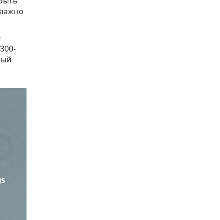
 быть
 важно
0
300-
ный