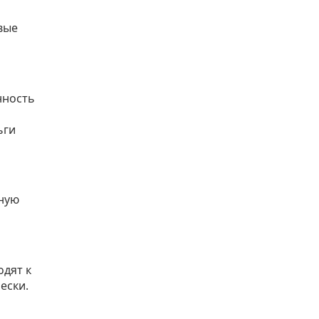
вые
нность
ьги
ьную
одят к
ески.