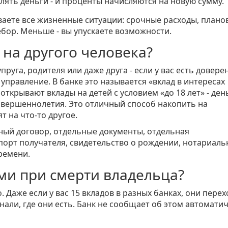
лять деньги - и проценты начисляются на новую сумму.
рываете все жизненные ситуации: срочные расходы, плано
ебор. Меньше - вы упускаете возможности.
на другого человека?
пруга, родителя или даже друга - если у вас есть довере
правление. В банке это называется «вклад в интересах
открывают вклады на детей с условием «до 18 лет» - ден
совершеннолетия. Это отличный способ накопить на
т на что-то другое.
льный договор, отдельные документы, отдельная
порт получателя, свидетельство о рождении, нотариал
ремени.
ами при смерти владельца?
 Даже если у вас 15 вкладов в разных банках, они перех
нали, где они есть. Банк не сообщает об этом автоматич