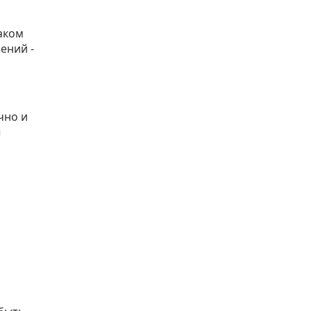
каком
ений -
чно и
ы