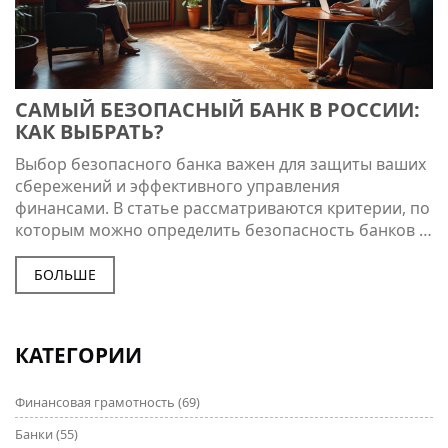
САМЫЙ БЕЗОПАСНЫЙ БАНК В РОССИИ:
КАК ВЫБРАТЬ?
Выбор безопасного банка важен для защиты ваших
сбережений и эффективного управления
финансами. В статье рассматриваются критерии, по
которым можно определить безопасность банков в
России, включая финансовую стабильность и
репутацию учреждения. Также приводятся советы
БОЛЬШЕ
по проверке лицензий и рейтингов, чтобы не
попасть в ловушку мошенников. Узнайте, как
узнать, что банк действительно надежен и
КАТЕГОРИИ
безопасен для вас.
Финансовая грамотность
(69)
Банки
(55)