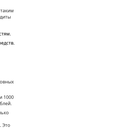
 таким
едиты
стям.
едств.
новных
и 1000
блей.
лько
. Это