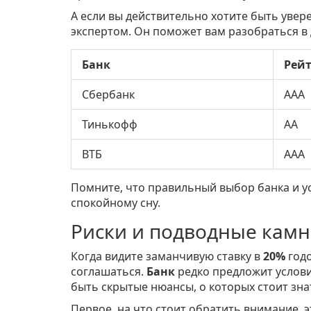
А если вы действительно хотите быть уве
экспертом. Он поможет вам разобраться в 
Банк
Рей
Сбербанк
AAA
Тинькофф
AA
ВТБ
AAA
Помните, что правильный выбор банка и 
спокойному сну.
Риски и подводные кам
Когда видите заманчивую ставку в
20%
годо
соглашаться.
Банк
редко предложит услови
быть скрытые нюансы, о которых стоит зна
Первое, на что стоит обратить внимание, 