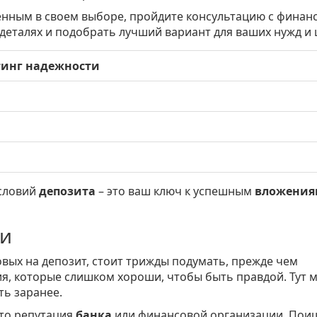
ренным в своем выборе, пройдите консультацию с фина
деталях и подобрать лучший вариант для ваших нужд и 
тинг надежности
условий
депозита
– это ваш ключ к успешным
вложения
ни
вых на депозит, стоит трижды подумать, прежде чем
я, которые слишком хороши, чтобы быть правдой. Тут м
ть заранее.
это репутация
банка
или финансовой организации. Пои