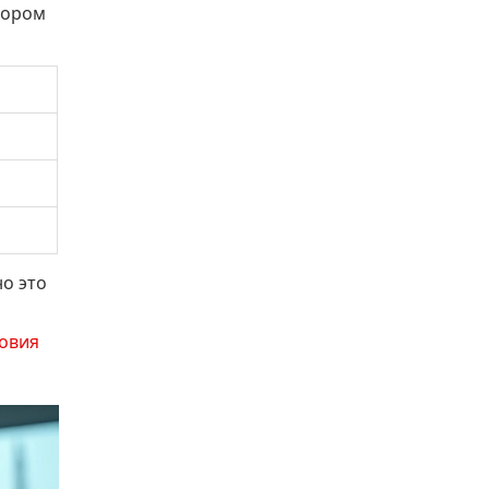
втором
о это
овия