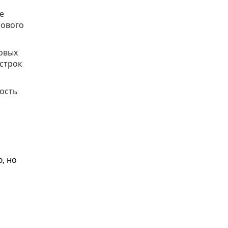
е
сового
совых
 строк
ость
, но