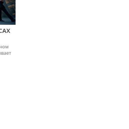
САХ
?
нном
ывает
ые
Также
к они
овам,