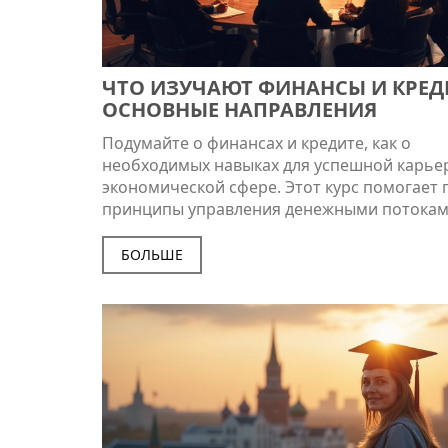
ЧТО ИЗУЧАЮТ ФИНАНСЫ И КРЕД
ОСНОВНЫЕ НАПРАВЛЕНИЯ
Подумайте о финансах и кредите, как о
необходимых навыках для успешной карье
экономической сфере. Этот курс помогает 
принципы управления денежными потокам
инвестиций и анализа рисков. Узнайте, как 
знания могут помочь в личной и
БОЛЬШЕ
профессиональной жизни. Получите
представление о карьерных возможностях
практических применениях. Изучайте фина
кредиты для более уверенного будущего.