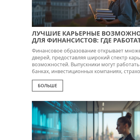
ЛУЧШИЕ КАРЬЕРНЫЕ ВОЗМОЖН
ДЛЯ ФИНАНСИСТОВ: ГДЕ РАБОТАТ
ДИПЛОМОМ
Финансовое образование открывает множ
дверей, предоставляя широкий спектр кар
возможностей. Выпускники могут работать
банках, инвестиционных компаниях, страх
организациях или консалтинговых фирмах.
сделать правильный выбор, важно учитыв
БОЛЬШЕ
личные интересы и сильные стороны, а та
анализировать перспективы роста в выбр
области. Анализ трудового рынка и понима
какие навыки востребованы, помогут повы
шансы на успешную карьеру. В статье
обсуждаются советы и интересные факты о
где можно применить знания, полученные
финансовом факультете.