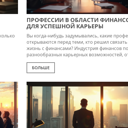
ПРОФЕССИИ В ОБЛАСТИ ФИНАНС
ДЛЯ УСПЕШНОЙ КАРЬЕРЫ
сколько
Вы когда-нибудь задумывались, какие проф
открываются перед теми, кто решил связать
жизнь с финансами? Индустрия финансов п
разнообразных карьерных возможностей, о
я
аналитиков до финансовых консультантов. Э
имо
статья поможет вам разобраться в основны
БОЛЬШЕ
ы
профессиях, связанных с финансами, и даст
ь и
полезные советы по выбору карьерного пут
Узнайте, где смогут пригодиться ваши навы
какие сферы открыты для вашего развития.
Откройте для себя ключевые секреты успеха
финансовой сфере.