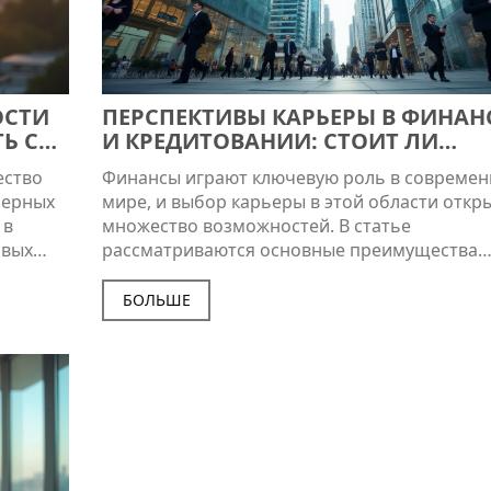
ОСТИ
ПЕРСПЕКТИВЫ КАРЬЕРЫ В ФИНАН
Ь С
И КРЕДИТОВАНИИ: СТОИТ ЛИ
ИНВЕСТИРОВАТЬ В ОБРАЗОВАНИЕ
ество
Финансы играют ключевую роль в совреме
ьерных
мире, и выбор карьеры в этой области откр
 в
множество возможностей. В статье
овых
рассматриваются основные преимущества
 Чтобы
изучения финансов и кредитования, типичн
ать
карьерные пути и востребованные навыки. 
БОЛЬШЕ
кже
обсуждаются изменения на рынке труда и ка
анной
влияют на финансовую индустрию. Уделено
ние,
внимание актуальным трендам и новым выз
сить
с которыми сталкиваются специалисты по
финансам.
 том,
 на