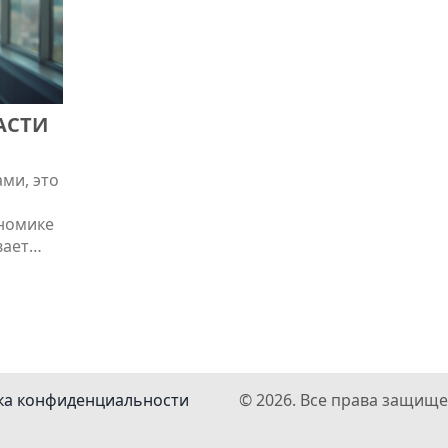
АСТИ
ми, это
ономике
вает
ных
нсов
ты и
расль.
ка конфиденциальности
© 2026. Все права защище