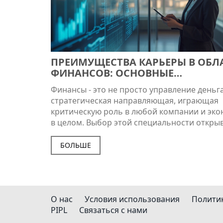
ПРЕИМУЩЕСТВА КАРЬЕРЫ В ОБЛ
ФИНАНСОВ: ОСНОВНЫЕ
ПРЕИМУЩЕСТВА ОБУЧЕНИЯ
Финансы - это не просто управление деньга
ФИНАНСАМ
стратегическая направляющая, играющая
критическую роль в любой компании и эк
в целом. Выбор этой специальности откры
перед вами широкое разнообразие карьер
возможностей. В статье рассматриваются
БОЛЬШЕ
ключевые аспекты, почему изучение фина
может стать залогом успешной карьеры.
Рассматриваются также практические сове
креативные подходы для изучающих эту от
О нас
Условия использования
Полити
PIPL
Связаться с нами