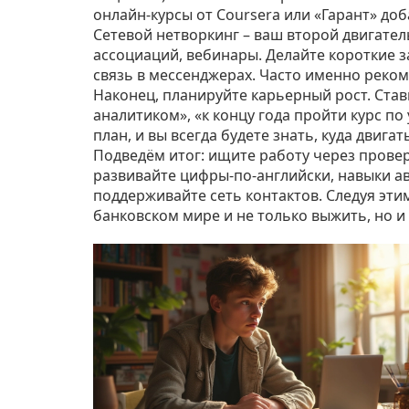
онлайн‑курсы от Coursera или «Гарант» доб
Сетевой нетворкинг – ваш второй двигател
ассоциаций, вебинары. Делайте короткие з
связь в мессенджерах. Часто именно реко
Наконец, планируйте карьерный рост. Став
аналитиком», «к концу года пройти курс п
план, и вы всегда будете знать, куда двигат
Подведём итог: ищите работу через провер
развивайте цифры‑по‑английски, навыки а
поддерживайте сеть контактов. Следуя эти
банковском мире и не только выжить, но и