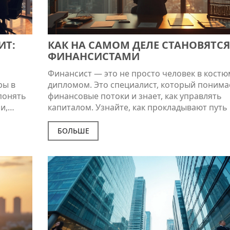
ИТ:
КАК НА САМОМ ДЕЛЕ СТАНОВЯТСЯ
ФИНАНСИСТАМИ
Финансист — это не просто человек в костю
ры в
дипломом. Это специалист, который понима
понять
финансовые потоки и знает, как управлять
и,
капиталом. Узнайте, как прокладывают путь 
эти
карьере в финансовой сфере, от выбора
правильного образования до получения пе
БОЛЬШЕ
опыта работы и доводки навыков. Из статьи
 и
почерпнете полезные советы и интересные
нсы и
о том, как добиться успеха в финансовой ка