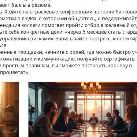
авят баллы в резюме.
ь. Ходите на отраслевые конференции, встречи банковс
аметки о людях, с которыми общаетесь, и поддерживай
мендация коллеги помогает пройти отбор в желаемый от
ьте себе конкретные цели: «через 6 месяцев стать стар
о управлению рисками». Записывайте прогресс, корректи
ься.
енные площадки, начните с ролей, где можно быстро уч
втоматизации и коммуникацию, получайте сертификаты
м простым правилам, вы сможете построить карьеру в
 процветать.