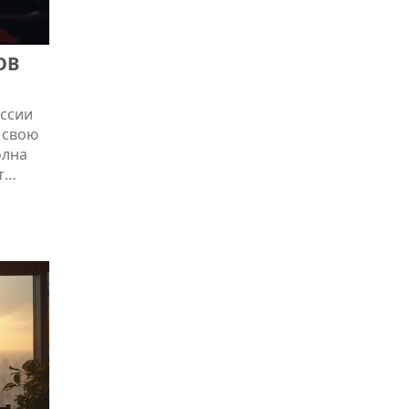
ОВ
ессии
 свою
олна
т
та
х
и.
ки и
 в