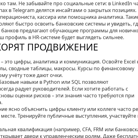
о там. Не забывайте про социальные сети: в LinkedIn ч
пах в Telegram делятся инсайтами о закрытых позициях.
 операциониста, кассира или помощника аналитика. Таки
оляют быстро освоить банковские системы и увидеть, гд
о банков предлагают обучающие программы для новичко
аш профиль в HR‑системе будет выглядеть сильнее.
КОРЯТ ПРОДВИЖЕНИЕ
 это цифры, аналитика и коммуникация. Освойте Excel 
лы, сводные таблицы, макросы. Курсы по финансовому
му учёту тоже дают очки.
азовые навыки в Python или SQL позволяют
сегда радует руководителей. Если хотите работать с
сновы оценки рисков – эти знания часто требуются при
.
ие ясно объяснить цифры клиенту или коллеге часто р
месте. Тренируйте публичные выступления, участвуйте 
альная квалификация (например, CFA, FRM или банковск
ткрывает двери к управленческим ролям. Даже бесплат