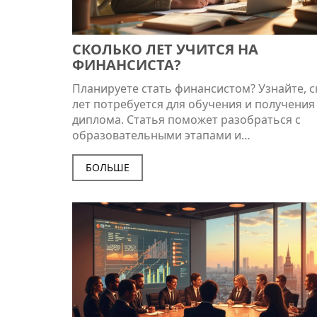
СКОЛЬКО ЛЕТ УЧИТСЯ НА
ФИНАНСИСТА?
Планируете стать финансистом? Узнайте, 
лет потребуется для обучения и получения
диплома. Статья поможет разобраться с
образовательными этапами и
привлекательностью такой карьеры. Обща
информация о том, какие навыки необход
БОЛЬШЕ
развить и где их можно приобрести. Совет
помогут выбрать подходящий учебный пут
избежать распространенных ошибок.