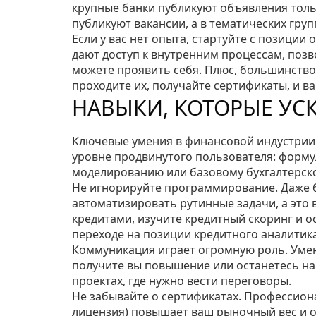
крупные банки публикуют объявления тольк
публикуют вакансии, а в тематических груп
Если у вас нет опыта, стартуйте с позиции
дают доступ к внутренним процессам, позв
можете проявить себя. Плюс, большинств
проходите их, получайте сертификаты, и в
НАВЫКИ, КОТОРЫЕ УС
Ключевые умения в финансовой индустрии –
уровне продвинутого пользователя: форму
моделированию или базовому бухгалтерско
Не игнорируйте программирование. Даже б
автоматизировать рутинные задачи, а это в
кредитами, изучите кредитный скоринг и о
переходе на позиции кредитного аналитика
Коммуникация играет огромную роль. Умен
получите вы повышение или останетесь на 
проектах, где нужно вести переговоры.
Не забывайте о сертификатах. Профессион
лицензия) повышает ваш рыночный вес и о