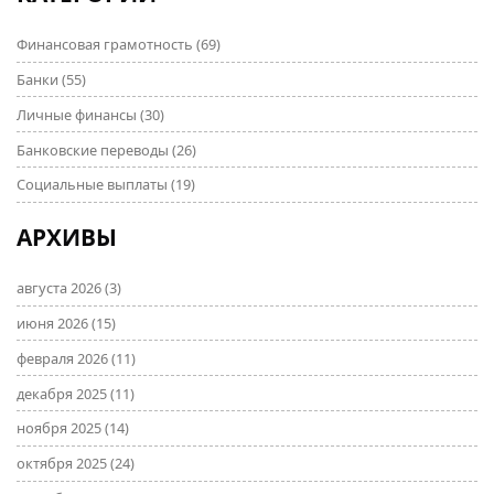
стремится к финансовой стабильности.
Финансовая грамотность
(69)
Банки
(55)
Личные финансы
(30)
Банковские переводы
(26)
Социальные выплаты
(19)
АРХИВЫ
августа 2026
(3)
июня 2026
(15)
февраля 2026
(11)
декабря 2025
(11)
ноября 2025
(14)
октября 2025
(24)