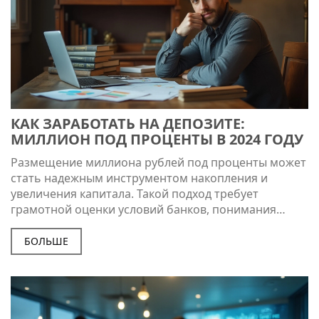
КАК ЗАРАБОТАТЬ НА ДЕПОЗИТЕ:
МИЛЛИОН ПОД ПРОЦЕНТЫ В 2024 ГОДУ
Размещение миллиона рублей под проценты может
стать надежным инструментом накопления и
увеличения капитала. Такой подход требует
грамотной оценки условий банков, понимания
процентных ставок и знания актуальных
экономических факторов, влияющих на доходность.
БОЛЬШЕ
В статье рассмотрим различные сценарии
заработка на депозитах, а также разберем, как
выбрать оптимальный вариант вклада. Особое
внимание уделим советам по максимизации
прибыли и безопасности вложений для достижения