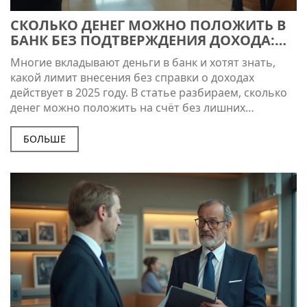
СКОЛЬКО ДЕНЕГ МОЖНО ПОЛОЖИТЬ В
БАНК БЕЗ ПОДТВЕРЖДЕНИЯ ДОХОДА:
ПРАВИЛА 2025
Многие вкладывают деньги в банк и хотят знать,
какой лимит внесения без справки о доходах
действует в 2025 году. В статье разбираем, сколько
денег можно положить на счёт без лишних
вопросов от банка и налоговой. Расскажем про
ограничения, подводные камни и что делать, если
БОЛЬШЕ
хотите внести крупную сумму. Также поделюсь
лайфхаками, как не попасть под подозрение
финмониторинга.