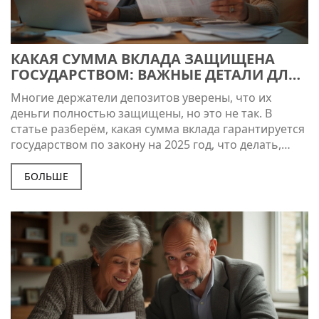
КАКАЯ СУММА ВКЛАДА ЗАЩИЩЕНА
ГОСУДАРСТВОМ: ВАЖНЫЕ ДЕТАЛИ ДЛЯ
ВКЛАДЧИКОВ
Многие держатели депозитов уверены, что их
деньги полностью защищены, но это не так. В
статье разберём, какая сумма вклада гарантируется
государством по закону на 2025 год, что делать,
если сумма превышает лимит, кому полагается
компенсация и как правильно распределить свои
БОЛЬШЕ
сбережения по разным банкам. Ответим на
популярные вопросы про АСВ своими словами и
дадим простые советы для безопасности ваших
денег.