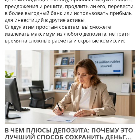
предложения и решите, продлить ли его, перевести
в более выгодный банк или использовать прибыль
для инвестиций в другие активы.
Следуя этим простым советам, вы сможете
извлекать максимум из любого депозита, не тратя
время на сложные расчёты и скрытые комиссии.
В ЧЕМ ПЛЮСЫ ДЕПОЗИТА: ПОЧЕМУ ЭТО
ЛУЧШИЙ СПОСОБ СОХРАНИТЬ ДЕНЬГИ