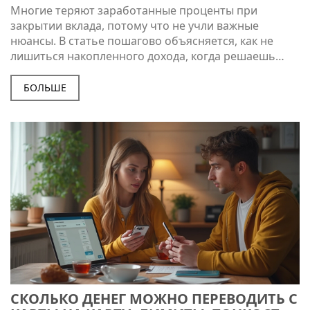
Многие теряют заработанные проценты при
закрытии вклада, потому что не учли важные
нюансы. В статье пошагово объясняется, как не
лишиться накопленного дохода, когда решаешь
расторгнуть договор или снять деньги. Читатель
узнает, какие условия банки чаще всего прячут в
БОЛЬШЕ
договорах и как избежать ловушек. Здесь собраны
практические советы и актуальные нюансы на 2025
год. Экспертно, понятно и максимально полезно.
СКОЛЬКО ДЕНЕГ МОЖНО ПЕРЕВОДИТЬ С