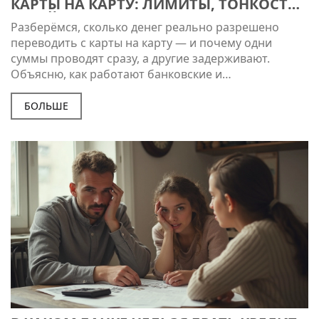
КАРТЫ НА КАРТУ: ЛИМИТЫ, ТОНКОСТИ
И ЛАЙФХАКИ
Разберёмся, сколько денег реально разрешено
переводить с карты на карту — и почему одни
суммы проводят сразу, а другие задерживают.
Объясню, как работают банковские и
государственные лимиты, какие комиссии
скрываются за крупными переводами и как
БОЛЬШЕ
избежать проблем с блокировкой. Расскажу про
отличия в лимитах между разными банками и
системами — СБП, мобильные приложения, карты
разных платёжных систем. Дам советы, как
перевести сумму больше лимита и не нарваться на
вопросы службы безопасности. Всё просто, без
воды и сложных терминов.