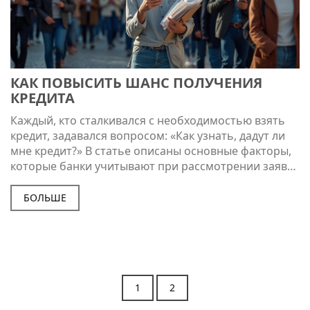
КАК ПОВЫСИТЬ ШАНС ПОЛУЧЕНИЯ
КРЕДИТА
Каждый, кто сталкивался с необходимостью взять
кредит, задавался вопросом: «Как узнать, дадут ли
мне кредит?» В статье описаны основные факторы,
которые банки учитывают при рассмотрении заявок
на кредит и как можно подготовиться, чтобы
повысить шансы на одобрение. Читатели узнают о
БОЛЬШЕ
значимости кредитной истории, стабильного
дохода и других жизненно важных аспектах. Также
даны практические советы, как улучшить свою
кредитную привлекательность перед обращением в
банк. Такая подготовка поможет избежать
возможных проблем и повысить уверенность в
1
2
успешном исходе.