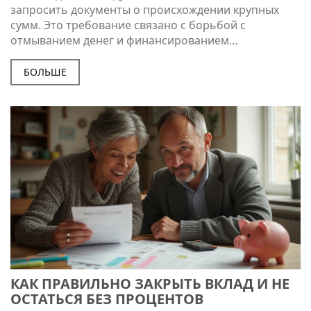
запросить документы о происхождении крупных
сумм. Это требование связано с борьбой с
отмыванием денег и финансированием
терроризма. Если не подтвердить происхождение
денег, можно столкнуться с блокировкой счета,
БОЛЬШЕ
отказом в обслуживании или даже проверками со
стороны налоговой. В статье расскажем, почему
банки требуют такие доказательства и что делать,
если вы не можете их предоставить. Без паники —
есть способы минимизировать риск потери доступа
к своим деньгам.
КАК ПРАВИЛЬНО ЗАКРЫТЬ ВКЛАД И НЕ
ОСТАТЬСЯ БЕЗ ПРОЦЕНТОВ