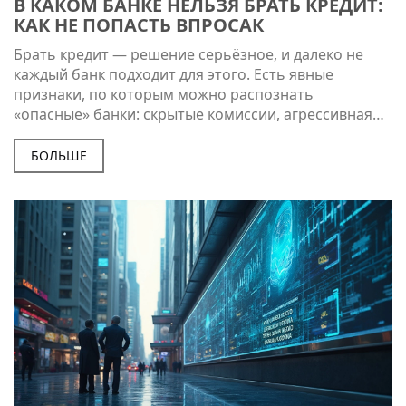
В КАКОМ БАНКЕ НЕЛЬЗЯ БРАТЬ КРЕДИТ:
КАК НЕ ПОПАСТЬ ВПРОСАК
Брать кредит — решение серьёзное, и далеко не
каждый банк подходит для этого. Есть явные
признаки, по которым можно распознать
«опасные» банки: скрытые комиссии, агрессивная
реклама, сомнительные условия выдачи. В статье
расскажем, на что важно смотреть в первую
БОЛЬШЕ
очередь, какие банки лучше обойти стороной и как
не стать жертвой кредитных ловушек. Приведём
полезные советы и реальные примеры, чтобы
решить вопрос с кредитом осознанно и без
неприятных последствий.