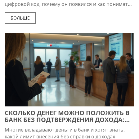
цифровой код, почему он появился и как понимать
курсы валют с его учётом. Расскажем, при чём тут
доллар и как не напутать при переводах и обменах.
БОЛЬШЕ
Всё просто, конкретно и без лишней теории.
Прочитав статью, вы точно не запутаетесь в
валютных обозначениях.
СКОЛЬКО ДЕНЕГ МОЖНО ПОЛОЖИТЬ В
БАНК БЕЗ ПОДТВЕРЖДЕНИЯ ДОХОДА:
ПРАВИЛА 2025
Многие вкладывают деньги в банк и хотят знать,
какой лимит внесения без справки о доходах