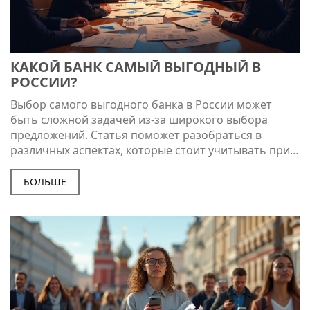
КАКОЙ БАНК САМЫЙ ВЫГОДНЫЙ В
РОССИИ?
Выбор самого выгодного банка в России может
быть сложной задачей из-за широкого выбора
предложений. Статья поможет разобраться в
различных аспектах, которые стоит учитывать при
выборе, например, процентные ставки, комиссии и
удобство обслуживания. В ней будут содержаться
БОЛЬШЕ
полезные советы и интересные факты, которые
помогут сделать осознанный выбор. В результате,
читатель узнает, на что обращать внимание при
анализе различных банковских предложений. Такие
знания позволят не только сэкономить время, но и
избежать скрытых подводных камней.