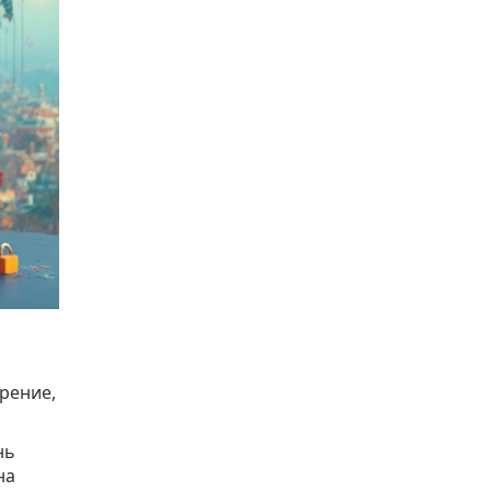
рение,
нь
на