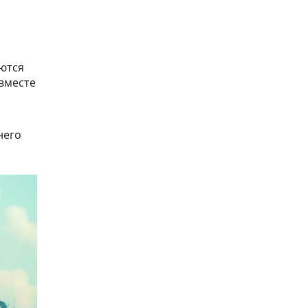
аются
 вместе
него