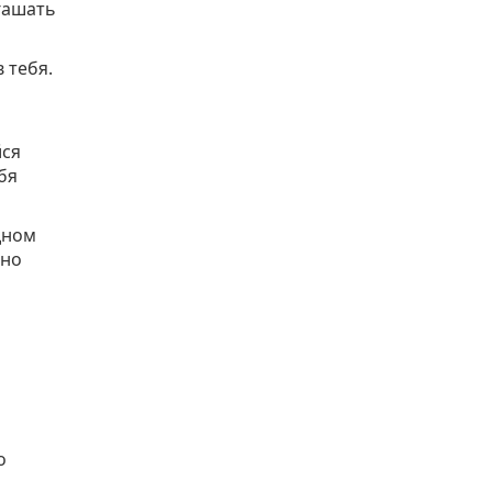
гашать
 тебя.
йся
бя
дном
вно
о