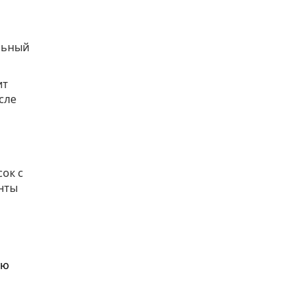
льный
ит
сле
ок с
енты
ую