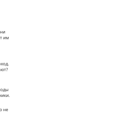
они
т им
оход.
ают?
ходы
ники.
о не