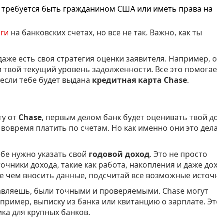
требуется быть гражданином США или иметь права на
ги
на банковских счетах, но все не так. Важно, как ты
аже есть своя стратегия оценки заявителя. Например, 
 твой текущий уровень задолженности. Все это помогае
 если тебе будет выдана
кредитная карта Chase
.
ту от
Chase
, первым делом банк будет оценивать твой д
вовремя платить по счетам. Но как именно они это дел
ебе нужно указать свой
годовой доход
. Это не просто
сточники дохода, такие как работа, накопления и даже до
де чем вносить данные, подсчитай все возможные источ
авляешь, были точными и проверяемыми. Chase могут
ример, выписку из банка или квитанцию о зарплате. Эт
ика для крупных банков.