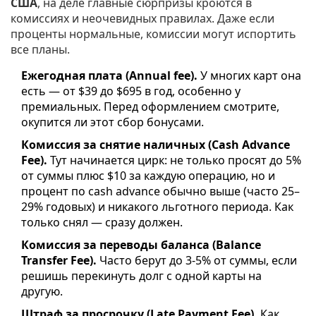
США
, на деле главные сюрпризы кроются в
комиссиях и неочевидных правилах. Даже если
проценты нормальные, комиссии могут испортить
все планы.
Ежегодная плата (Annual fee).
У многих карт она
есть — от $39 до $695 в год, особенно у
премиальных. Перед оформлением смотрите,
окупится ли этот сбор бонусами.
Комиссия за снятие наличных (Cash Advance
Fee).
Тут начинается цирк: не только просят до 5%
от суммы плюс $10 за каждую операцию, но и
процент по cash advance обычно выше (часто 25–
29% годовых) и никакого льготного периода. Как
только снял — сразу должен.
Комиссия за переводы баланса (Balance
Transfer Fee).
Часто берут до 3-5% от суммы, если
решишь перекинуть долг с одной карты на
другую.
Штраф за просрочку (Late Payment Fee).
Как