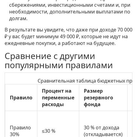
сбережениями, инвестиционными счетами и, при
необходимости, дополнительными выплатами по
долгам.
В результате вы увидите, что даже при доходе 70 000
₽ у вас будет минимум 49 000 ₽, которые не идут на
ежедневные покупки, а работают на будущее.
Сравнение с другими
популярными правилами
Сравнительная таблица бюджетных пра
Процент на
Размер
Правило
переменные
резервного
П
расходы
фонда
Н
ж
Правило
30 % от дохода
≤30 %
б
30%
(откладывается)