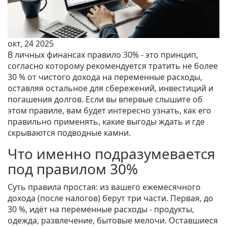
окт, 24 2025
В личных финансах
правило 30%
- это принцип,
согласно которому рекомендуется тратить не более
30 % от чистого дохода на переменные расходы,
оставляя остальное для сбережений, инвестиций и
погашения долгов.
Если вы впервые слышите об
этом правиле, вам будет интересно узнать, как его
правильно применять, какие выгоды ждать и где
скрываются подводные камни.
Что именно подразумевается
под правилом 30%
Суть правила простая: из вашего ежемесячного
дохода (после налогов) берут три части. Первая, до
30 %, идёт на
переменные расходы
- продукты,
одежда, развлечение, бытовые мелочи.
Оставшиеся