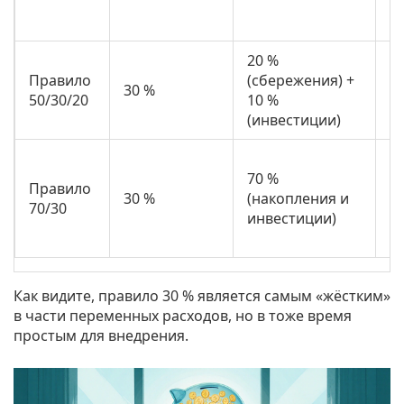
и
т
20 %
Те
Правило
(сбережения) +
с
30 %
50/30/20
10 %
р
(инвестиции)
и
В
70 %
д
Правило
30 %
(накопления и
н
70/30
инвестиции)
д
р
Как видите, правило 30 % является самым «жёстким»
в части переменных расходов, но в тоже время
простым для внедрения.