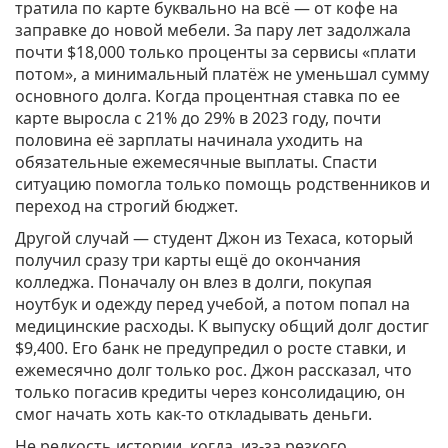
тратила по карте буквально на всё — от кофе на
заправке до новой мебели. За пару лет задолжала
почти $18,000 только проценты за сервисы «плати
потом», а минимальный платёж не уменьшал сумму
основного долга. Когда процентная ставка по ее
карте выросла с 21% до 29% в 2023 году, почти
половина её зарплаты начинала уходить на
обязательные ежемесячные выплаты. Спасти
ситуацию помогла только помощь родственников и
переход на строгий бюджет.
Другой случай — студент Джон из Техаса, который
получил сразу три карты ещё до окончания
колледжа. Поначалу он влез в долги, покупая
ноутбук и одежду перед учебой, а потом попал на
медицинские расходы. К выпуску общий долг достиг
$9,400. Его банк не предупредил о росте ставки, и
ежемесячно долг только рос. Джон рассказал, что
только погасив кредиты через консолидацию, он
смог начать хоть как-то откладывать деньги.
Не редкость истории, когда, из-за резкого