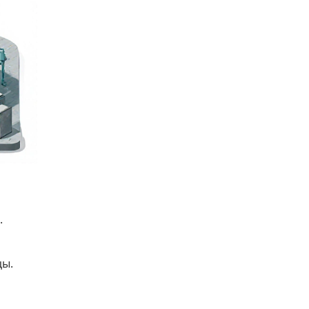
.
цы.