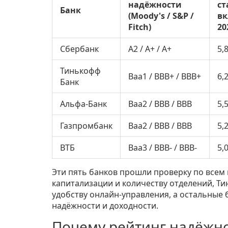
надёжности
ст
Банк
(Moody's / S&P /
в
Fitch)
20
Сбербанк
A2 / A+ / A+
5,
Тинькофф
Baa1 / BBB+ / BBB+
6,
Банк
Альфа‑Банк
Baa2 / BBB / BBB
5,
Газпромбанк
Baa2 / BBB / BBB
5,
ВТБ
Baa3 / BBB‑ / BBB‑
5,
Эти пять банков прошли проверку по всем
капитализации и количеству отделений, Т
удобству онлайн‑управления, а остальны
надёжности и доходности.
Почему рейтинг надёжн