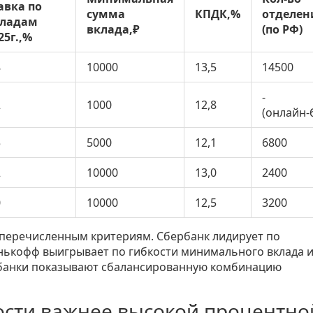
авка по
сумма
КПДК,%
отделен
кладам
вклада,₽
(по РФ)
25г.,%
8
10000
13,5
14500
-
2
1000
12,8
(онлайн‑
5
5000
12,1
6800
2
10000
13,0
2400
0
10000
12,5
3200
 перечисленным критериям. Сбербанк лидирует по
инькофф выигрывает по гибкости минимального вклада 
е банки показывают сбалансированную комбинацию
ости важнее высокой процентно