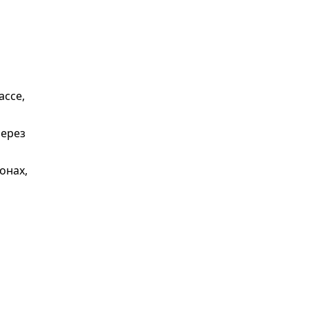
ассе,
через
онах,