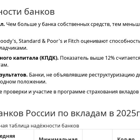
ности банков
л.
Чем больше у банка собственных средств, тем меньш
ody's, Standard & Poor's и Fitch оценивают способност
кладчиками.
ого капитала (КПДК).
Показатель выше 12% считаетс
ам.
зультатов.
Банки, не объявлявшие реструктуризацию д
ыгодном положении.
 проверки и участие в программе страхования вкладов
нков России по вкладам в 2025
ная таблица надёжности банков
едняя
Минимальная
Кол‑во