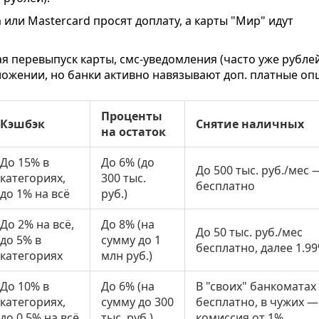
 или Mastercard просят доплату, а карты "Мир" идут
я перевыпуск карты, смс-уведомления (часто уже рубле
иложении, но банки активно навязывают доп. платные оп
Проценты
Кэшбэк
Снятие наличных
на остаток
До 15% в
До 6% (до
До 500 тыс. руб./мес 
категориях,
300 тыс.
бесплатно
до 1% на всё
руб.)
До 2% на всё,
До 8% (на
До 50 тыс. руб./мес
до 5% в
сумму до 1
бесплатно, далее 1.9
категориях
млн руб.)
До 10% в
До 6% (на
В "своих" банкоматах
категориях,
сумму до 300
бесплатно, в чужих —
до 0.5% на всё
тыс. руб.)
комиссия от 1%