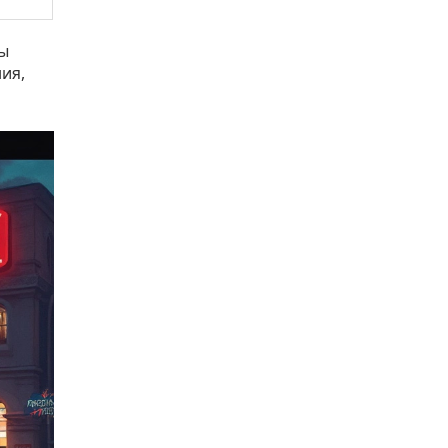
ты
ия,