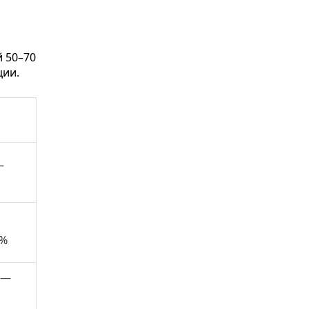
й 50–70
ции.
—
9%
 —