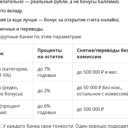
желательно — реальные рубли, а не бонусы баллами).
по вкладу.
я (а еще лучше — бонус за открытие счета онлайн).
аличных и переводы.
 крупные банки по этим параметрам:
Проценты
Снятие/переводы бе
эк
на остаток
комиссии
 (категории,
до 7%
до 500 000 ₽ в мес.
1-5%)
годовых
 (редко,
до 50 000 ₽ без ком.,
до 2%
о бонусы)
остальное с комиссие
 (процент
до 6%
до 500 000 ₽
ми)
годовых
. У каждого банка свои тонкости. Один хорошо подходит