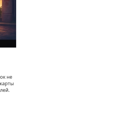
ок не
 карты
лей.