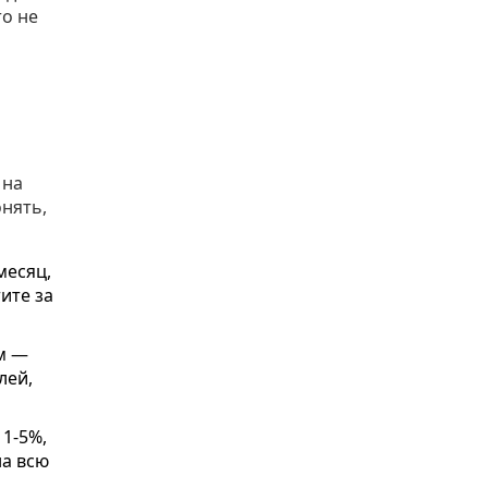
то не
 на
онять,
месяц,
ите за
ом —
лей,
 1-5%,
на всю