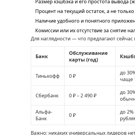
Размер кэшбэка и его простота вывода (
Процент на текущий остаток, а не только 
Наличие удобного и понятного приложени
Комиссии или их отсутствие за снятие н
Для наглядности — что предлагают сейчас
Обслуживание
Банк
Кэшб
карты (год)
до 30%
Тинькофф
0 ₽
чаще 
до 30%
Сбербанк
0 ₽ – 2 490 ₽
обычн
Альфа-
до 2%
0 ₽
Банк
рубля
Важно: никаких универсальных лидеров нет