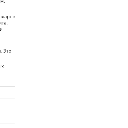
ом,
олларов
ита,
 и
. Это
ых