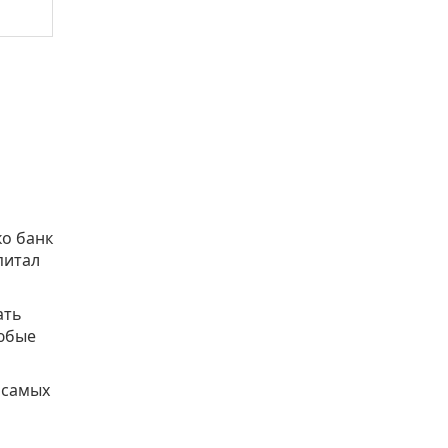
ко банк
питал
ать
любые
 самых