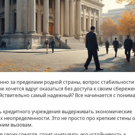
енно за пределами родной страны, вопрос стабильности
е хочется вдруг оказаться без доступа к своим сбереж
 действительно самый надежный? Все начинается с поним
ть кредитного учреждения выдерживать экономические
х неопределенности. Это не просто про крепкие стены 
нним вызовам.
своих средств, стоит учитывать его устойчивость к