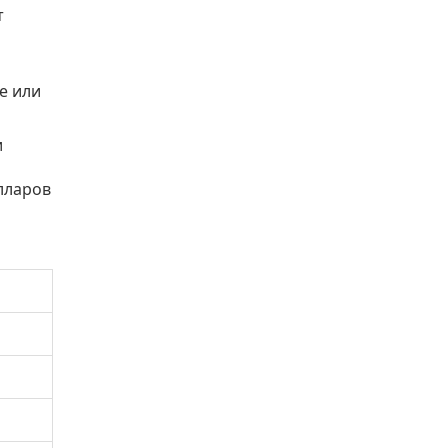
т
е или
и
лларов