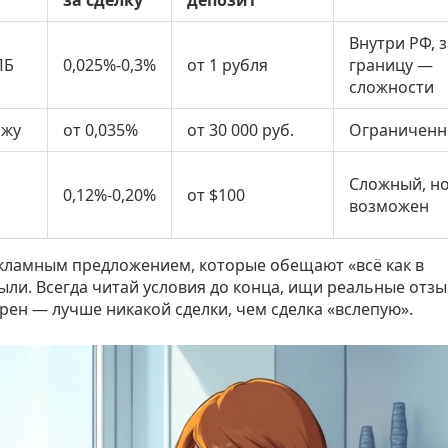
Внутри РФ, з
ПБ
0,025%-0,3%
от 1 рубля
границу —
сложности
ржу
от 0,035%
от 30 000 руб.
Ограниченн
Сложный, н
0,12%-0,20%
от $100
возможен
рекламным предложением, которые обещают «всё как в
ыли. Всегда читай условия до конца, ищи реальные отзы
верен — лучше никакой сделки, чем сделка «вслепую».