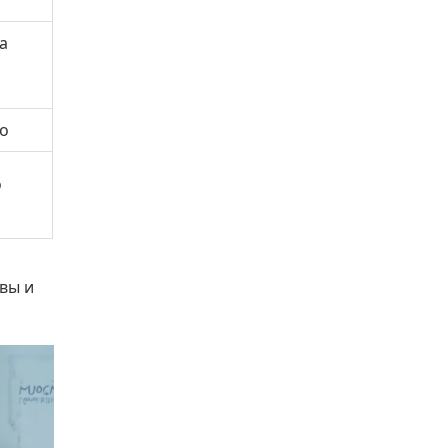
а
о
о
вы и