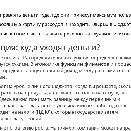
равлять деньги туда, где они принесут максимум польз
реальную картину расходов и находить «дыры» в бюджет
ысле) помогает создавать резервы на случай кризисов.
ия: куда уходят деньги?
еме полива. Распределительная функция определяет, каки
нутся сухими. В экономике
функции финансов
и
проце
спределять национальный доход между разными секто
ами
.
ет на уровне личного бюджета. Когда вы решаете, скол
ратить на продукты, а сколько отложить на отпуск, вы
Здесь важно понимать разницу между первичным и
то ваша зарплата, которую выплачивает работодатель.
ходит на налоги (НДФЛ), которые государство затем
и выплату пенсий.
ляет стратегию роста. Например, компания может напр