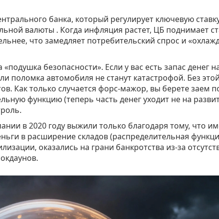
ентрального банка
, который регулирует
ключевую ставк
альной валюты
. Когда инфляция растет, ЦБ поднимает ст
ельнее, что замедляет потребительский спрос и «охлаж
 «подушка безопасности». Если у вас есть запас денег н
ли поломка автомобиля не станут катастрофой. Без это
ов. Как только случается форс-мажор, вы берете заем п
льную функцию (теперь часть денег уходит не на развит
троль.
нии в 2020 году выжили только благодаря тому, что и
деньги в расширение складов (распределительная функц
билизации, оказались на грани банкротства из-за отсутст
локдаунов.