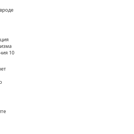
 вроде
кция
низма
ния 10
яет
о
ите