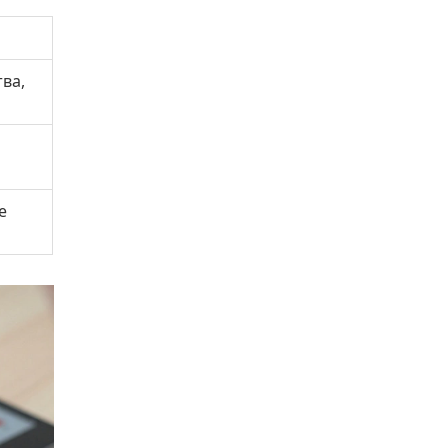
ва,
е