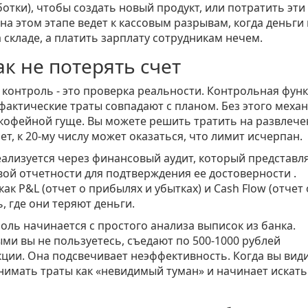
ботки)
, чтобы создать новый продукт, или потратить эти
на этом этапе ведет к кассовым разрывам, когда деньги
 складе, а платить зарплату сотрудникам нечем.
к не потерять счет
о контроль - это проверка реальности. Контрольная фун
фактические траты совпадают с планом. Без этого меха
кофейной гуще. Вы можете решить тратить на развлече
чет, к 20-му числу может оказаться, что лимит исчерпан.
еализуется через
финансовый аудит
, который представл
ой отчетности для подтверждения ее достоверности
.
к P&L (отчет о прибылях и убытках) и Cash Flow (отчет 
, где они теряют деньги.
ль начинается с простого анализа выписок из банка.
ыми вы не пользуетесь, съедают по 500-1000 рублей
ции. Она подсвечивает неэффективность. Когда вы вид
нимать траты как «невидимый туман» и начинает искать