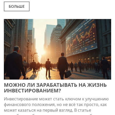
средств может приносить доход, какие ошибки
новички часто совершают и какие стратегии могут
БОЛЬШЕ
привести к успеху. Это откровенный разговор о
плюсах и минусах инвестирования, реальные
советы и примеры из жизни. Узнайте, как не
потеряться в мире инвестиций и извлекать
максимальную пользу.
МОЖНО ЛИ ЗАРАБАТЫВАТЬ НА ЖИЗНЬ
ИНВЕСТИРОВАНИЕМ?
Инвестирование может стать ключом к улучшению
финансового положения, но не всё так просто, как
может казаться на первый взгляд. В статье