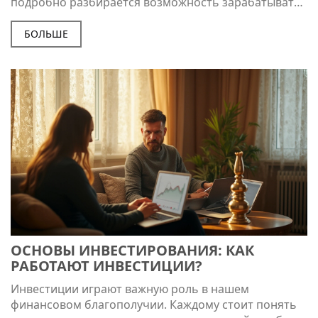
подробно разбирается возможность зарабатывать
на жизнь через инвестиции, раскрываются
основные стратегии и факторы успеха. Читатели
БОЛЬШЕ
узнают о различных рынках и инструментах, а также
получат советы по минимизации рисков.
Рассказывается о реалистичных ожиданиях от
вложений и о том, какие навыки необходимо
развивать для успеха в этой сфере.
ОСНОВЫ ИНВЕСТИРОВАНИЯ: КАК
РАБОТАЮТ ИНВЕСТИЦИИ?
Инвестиции играют важную роль в нашем
финансовом благополучии. Каждому стоит понять