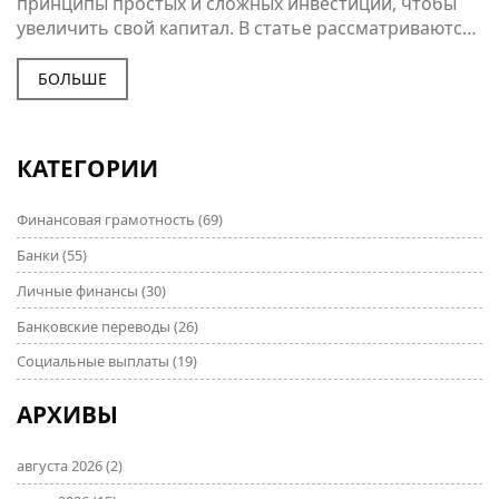
принципы простых и сложных инвестиций, чтобы
увеличить свой капитал. В статье рассматриваются
ключевые аспекты инвестирования, такие как виды
инвестиций, связанные риски и простые способы
БОЛЬШЕ
начать инвестировать. Читатели узнают, как
правильно выбирать инструменты инвестирования
и избегать распространенных ошибок. Эта
КАТЕГОРИИ
информация поможет каждому более осознанно
подходить к управлению своими финансами.
Финансовая грамотность
(69)
Банки
(55)
Личные финансы
(30)
Банковские переводы
(26)
Социальные выплаты
(19)
АРХИВЫ
августа 2026
(2)