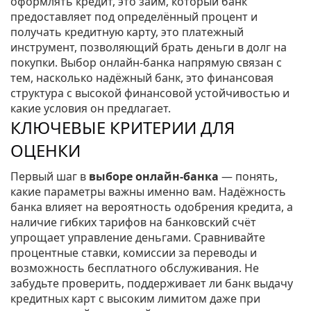
оформлять
кредит
,
это займ, который банк
предоставляет под определённый процент
и
получать
кредитную карту
,
это платежный
инструмент, позволяющий брать деньги в долг на
покупки
. Выбор онлайн‑банка напрямую связан с
тем, насколько
надёжный банк
,
это финансовая
структура с высокой финансовой устойчивостью
и
какие условия он предлагает.
КЛЮЧЕВЫЕ КРИТЕРИИ ДЛЯ
ОЦЕНКИ
Первый шаг в
выборе онлайн‑банка
— понять,
какие параметры важны именно вам. Надёжность
банка влияет на вероятность одобрения
кредита
, а
наличие гибких тарифов на
банковский счёт
упрощает управление деньгами. Сравнивайте
процентные ставки, комиссии за переводы и
возможность бесплатного обслуживания. Не
забудьте проверить, поддерживает ли банк выдачу
кредитных карт
с высоким лимитом даже при