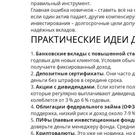
правильный инструмент.
Главная ошибка новичков – ставить всё на
если один актив падает, другие компенсиру
инвестирования – долгосрочные цели допу
надёжных вкладов.
ПРАКТИЧЕСКИЕ ИДЕИ 
1.
Банковские вклады с повышенной ст
годовых для новых клиентов. Условия обыч
получаете фиксированный доход.
2.
Депозитные сертификаты
. Они часто 
деньги без штрафов в середине срока.
3.
Акции с дивидендами
. Если хотите п
которые регулярно выплачивают дивиденды.
колеблется от 3 % до 6 % годовых.
4.
Облигации федерального займа (ОФЗ
поддержка, низкий риск и доход около 7‑9 %
5.
ПИФы (паевые инвестиционные фонд
доверьте деньги менеджеру фонда. Средний 
6.
Криптовалюты
. Это уже не новинка, но