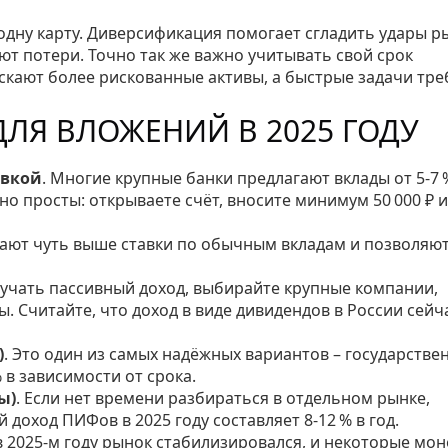
 одну карту. Диверсификация помогает сгладить удары р
ют потери. Точно так же важно учитывать свой срок
скают более рискованные активы, а быстрые задачи тр
ДЛЯ ВЛОЖЕНИЙ В 2025 ГОДУ
авкой
. Многие крупные банки предлагают вклады от 5‑7 
но просты: открываете счёт, вносите минимум 50 000 ₽ и
дают чуть выше ставки по обычным вкладам и позволяют
олучать пассивный доход, выбирайте крупные компании,
 Считайте, что доход в виде дивидендов в России сейч
)
. Это один из самых надёжных вариантов – государстве
 в зависимости от срока.
ы)
. Если нет времени разбираться в отдельном рынке,
доход ПИФов в 2025 году составляет 8‑12 % в год.
 в 2025‑м году рынок стабилизировался, и некоторые мо