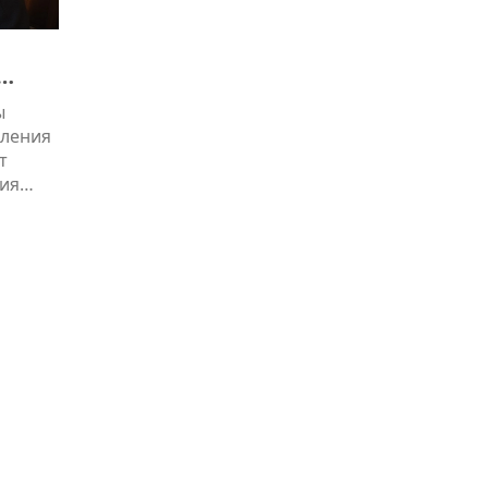
ы
пления
т
ия
е
нт
о
ожений