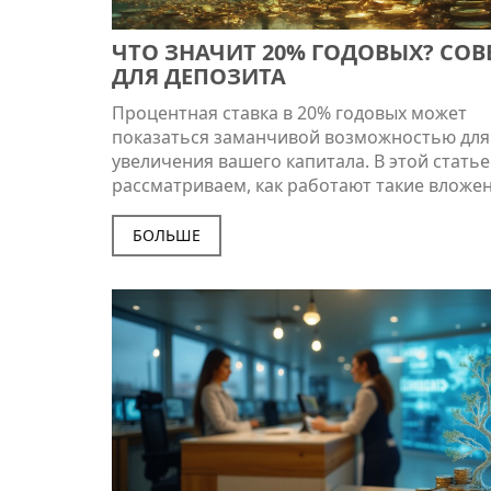
ЧТО ЗНАЧИТ 20% ГОДОВЫХ? СОВ
ДЛЯ ДЕПОЗИТА
Процентная ставка в 20% годовых может
показаться заманчивой возможностью для
увеличения вашего капитала. В этой статье
рассматриваем, как работают такие вложен
что обращать внимание и какие подводны
скрываются за высокими процентами. Узна
БОЛЬШЕ
почему важно внимательно анализироват
условия депозита и как не попасть в ловуш
недобросовестных организаций.