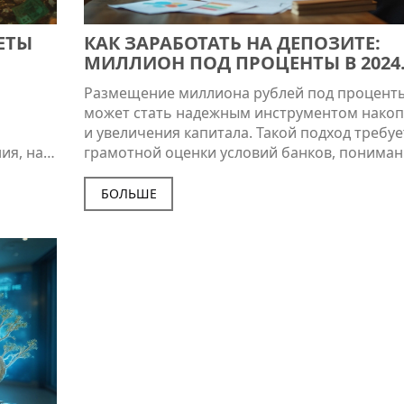
ЕТЫ
КАК ЗАРАБОТАТЬ НА ДЕПОЗИТЕ:
МИЛЛИОН ПОД ПРОЦЕНТЫ В 2024
ГОДУ
Размещение миллиона рублей под процент
может стать надежным инструментом нако
и увеличения капитала. Такой подход требуе
ия, на
грамотной оценки условий банков, пониман
е камни
процентных ставок и знания актуальных
ете,
экономических факторов, влияющих на
БОЛЬШЕ
ь
доходность. В статье рассмотрим различны
ки
сценарии заработка на депозитах, а также
разберем, как выбрать оптимальный вариа
вклада. Особое внимание уделим советам п
максимизации прибыли и безопасности вл
для достижения финансовых целей.