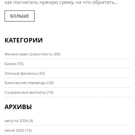
как посчитать нужную сумму, на что обратить
внимание и почему неважно, если ваш стартовый
капитал пока невелик. Даем советы на реальных
БОЛЬШЕ
примерах и рассказываем, с какими ошибками
сталкиваются новички чаще всего.
КАТЕГОРИИ
Финансовая грамотность
(69)
Банки
(55)
Личные финансы
(30)
Банковские переводы
(26)
Социальные выплаты
(19)
АРХИВЫ
августа 2026
(4)
июня 2026
(15)