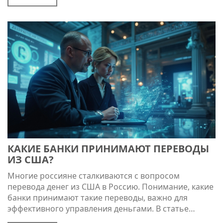
что этому способствует недостаток финансового
образования в школах и культура потребления.
Однако есть способы улучшить ситуацию, начиная с
личного интереса к финансовым вопросам и поиска
доступных образовательных ресурсов.
КАКИЕ БАНКИ ПРИНИМАЮТ ПЕРЕВОДЫ
ИЗ США?
Многие россияне сталкиваются с вопросом
перевода денег из США в Россию. Понимание, какие
банки принимают такие переводы, важно для
эффективного управления деньгами. В статье
дается информация о банках, условиях и возможных