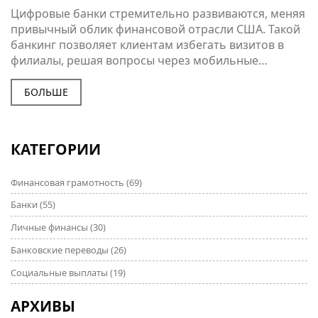
Цифровые банки стремительно развиваются, меняя
привычный облик финансовой отрасли США. Такой
банкинг позволяет клиентам избегать визитов в
филиалы, решая вопросы через мобильные
приложения и веб-сервисы. В статье
рассматриваются ведущие цифровые банки, их
БОЛЬШЕ
особенности, актуальные тренды и личные советы
по выбору подходящего сервиса. Изучая
крупнейшие онлайн-банки, читатели смогут
КАТЕГОРИИ
выбрать лучшие варианты для своих нужд. Советы
по безопасности помогут избежать рисков
Финансовая грамотность
(69)
использования интернет-банкинга.
Банки
(55)
Личные финансы
(30)
Банковские переводы
(26)
Социальные выплаты
(19)
АРХИВЫ