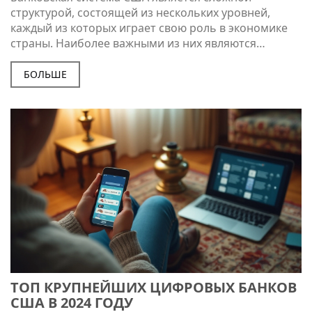
структурой, состоящей из нескольких уровней,
каждый из которых играет свою роль в экономике
страны. Наиболее важными из них являются
центральный банк, региональные банки и местные
учреждения. В статье рассматриваются
БОЛЬШЕ
особенности каждого из уровней и даются
рекомендации по выбору подходящего банка в
зависимости от ваших нужд. Узнайте, как выбрать
лучший банк для ваших финансовых нужд.
ТОП КРУПНЕЙШИХ ЦИФРОВЫХ БАНКОВ
США В 2024 ГОДУ