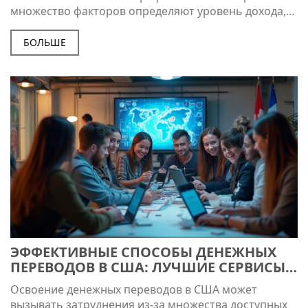
множество факторов определяют уровень дохода,
включая образование, опыт и навыки. Важно
понимать, что для достижения успеха в любой
БОЛЬШЕ
профессии необходимы постоянное обучение и
развитие. Узнайте о самых прибыльных
направлениях, необходимых компетенциях и
полезные советы для достижения финансового
успеха в Америке.
ЭФФЕКТИВНЫЕ СПОСОБЫ ДЕНЕЖНЫХ
ПЕРЕВОДОВ В США: ЛУЧШИЕ СЕРВИСЫ
И СОВЕТЫ
Освоение денежных переводов в США может
вызывать затруднения из-за множества доступных