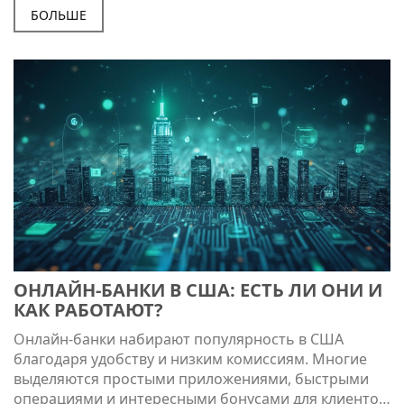
проблемах при переводах. Представлены советы
БОЛЬШЕ
для минимизации расходов и повышения удобства.
Также даны рекомендации по выбору оптимального
банка для ваших нужд.
ОНЛАЙН-БАНКИ В США: ЕСТЬ ЛИ ОНИ И
КАК РАБОТАЮТ?
Онлайн-банки набирают популярность в США
благодаря удобству и низким комиссиям. Многие
выделяются простыми приложениями, быстрыми
операциями и интересными бонусами для клиентов.