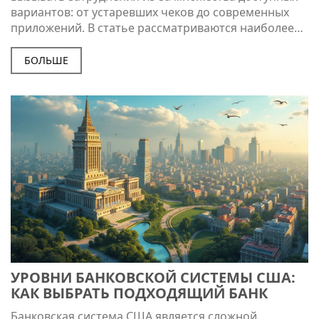
вариантов: от устаревших чеков до современных
приложений. В статье рассматриваются наиболее
популярные и надежные сервисы для денежных
переводов в Америке. Обсуждаются такие вопросы,
БОЛЬШЕ
как безопасность, скорость и стоимость
транзакций, а также даны практические советы,
которые помогут сэкономить деньги и время.
Читатель сможет выбрать подходящий способ
перевода в зависимости от своих потребностей.
УРОВНИ БАНКОВСКОЙ СИСТЕМЫ США:
КАК ВЫБРАТЬ ПОДХОДЯЩИЙ БАНК
Банковская система США является сложной