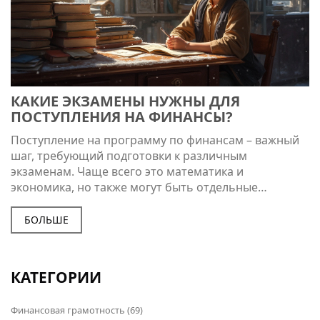
КАКИЕ ЭКЗАМЕНЫ НУЖНЫ ДЛЯ
ПОСТУПЛЕНИЯ НА ФИНАНСЫ?
Поступление на программу по финансам – важный
шаг, требующий подготовки к различным
экзаменам. Чаще всего это математика и
экономика, но также могут быть отдельные
испытания по английскому языку или другим
предметам. Важно заранее узнать требования
БОЛЬШЕ
конкретного учреждения и подготовиться с учетом
их специфики. В этой статье мы обсудим, какие
экзамены придется сдавать и как к ним лучше
КАТЕГОРИИ
подготовиться, делая ваш путь в финансовую сферу
более успешным.
Финансовая грамотность
(69)