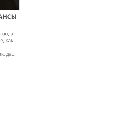
НАНСЫ
тво, а
е, как
к, даже