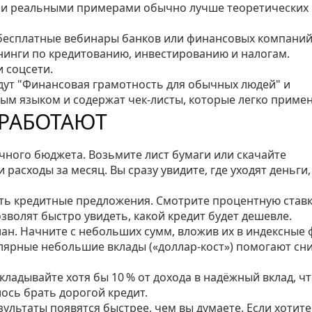
и и реальными примерами обычно лучше теоретических
 бесплатные вебинары банков или финансовых компаний
инги по кредитованию, инвестированию и налогам.
и соцсети.
йдут "Финансовая грамотность для обычных людей" и
ым языком и содержат чек‑листы, которые легко примен
 РАБОТАЮТ
чного бюджета. Возьмите лист бумаги или скачайте
расходы за месяц. Вы сразу увидите, где уходят деньги,
ть кредитные предложения. Смотрите процентную ставк
зволят быстро увидеть, какой кредит будет дешевле.
ан. Начните с небольших сумм, вложив их в индексные
улярные небольшие вклады («доллар‑кост») помогают сн
ладывайте хотя бы 10 % от дохода в надёжный вклад, ч
ось брать дорогой кредит.
ультаты появятся быстрее, чем вы думаете. Если хотите