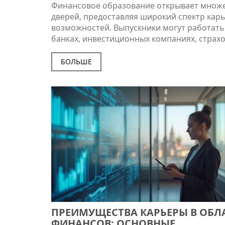
Финансовое образование открывает множ
дверей, предоставляя широкий спектр кар
возможностей. Выпускники могут работать
банках, инвестиционных компаниях, страх
организациях или консалтинговых фирмах.
сделать правильный выбор, важно учитыв
БОЛЬШЕ
личные интересы и сильные стороны, а та
анализировать перспективы роста в выбр
области. Анализ трудового рынка и понима
какие навыки востребованы, помогут повы
шансы на успешную карьеру. В статье
обсуждаются советы и интересные факты о
где можно применить знания, полученные
финансовом факультете.
ПРЕИМУЩЕСТВА КАРЬЕРЫ В ОБЛ
ФИНАНСОВ: ОСНОВНЫЕ