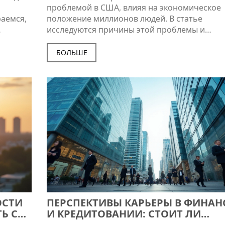
проблемой в США, влияя на экономическое
раемся,
положение миллионов людей. В статье
исследуются причины этой проблемы и
сию
предлагаются пути ее решения. Обсуждаютс
 свежие
важные аспекты образования, а также дают
БОЛЬШЕ
ые
практичные советы для обычных людей. Це
помочь людям научиться управлять своими
я с
финансами эффективно и уверенно. Узнайте,
есть
небольшие изменения в образовании могут
лезным.
повлиять на общество в целом.
ОСТИ
ПЕРСПЕКТИВЫ КАРЬЕРЫ В ФИНАН
Ь С
И КРЕДИТОВАНИИ: СТОИТ ЛИ
ИНВЕСТИРОВАТЬ В ОБРАЗОВАНИЕ