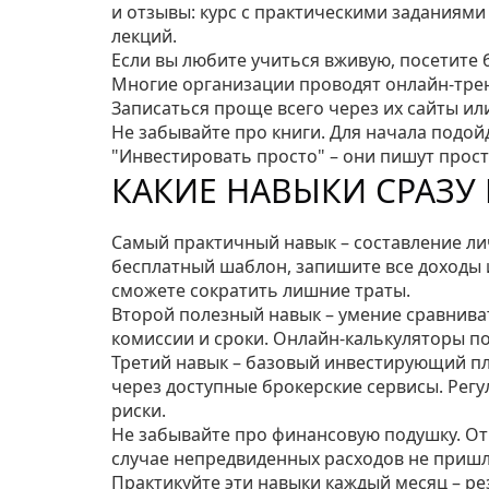
и отзывы: курс с практическими заданиям
лекций.
Если вы любите учиться вживую, посетите
Многие организации проводят онлайн‑трен
Записаться проще всего через их сайты ил
Не забывайте про книги. Для начала подо
"Инвестировать просто" – они пишут прост
КАКИЕ НАВЫКИ СРАЗУ
Самый практичный навык – составление ли
бесплатный шаблон, запишите все доходы и 
сможете сократить лишние траты.
Второй полезный навык – умение сравнива
комиссии и сроки. Онлайн‑калькуляторы по
Третий навык – базовый инвестирующий пл
через доступные брокерские сервисы. Рег
риски.
Не забывайте про финансовую подушку. Отк
случае непредвиденных расходов не пришл
Практикуйте эти навыки каждый месяц – рез