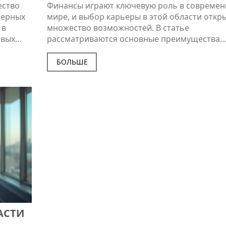
ество
Финансы играют ключевую роль в совреме
ьерных
мире, и выбор карьеры в этой области откр
 в
множество возможностей. В статье
овых
рассматриваются основные преимущества
 Чтобы
изучения финансов и кредитования, типичн
ать
карьерные пути и востребованные навыки. 
БОЛЬШЕ
кже
обсуждаются изменения на рынке труда и ка
анной
влияют на финансовую индустрию. Уделено
ние,
внимание актуальным трендам и новым выз
сить
с которыми сталкиваются специалисты по
финансам.
 том,
 на
АСТИ