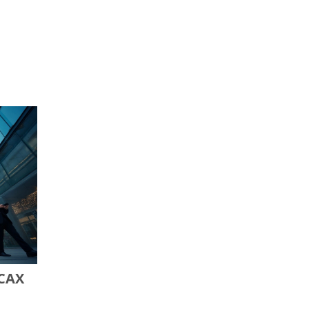
я
ся
ль —
 как
САХ
?