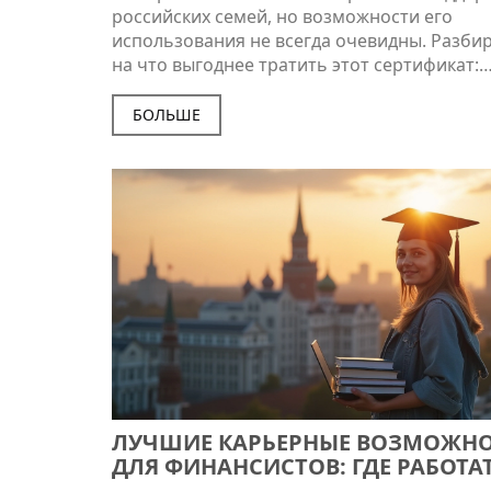
российских семей, но возможности его
использования не всегда очевидны. Разби
на что выгоднее тратить этот сертификат:
улучшение жилья, обучение детей или пен
мамы. Разберём нюансы каждого варианта,
БОЛЬШЕ
изменения законодательства и неожиданн
лайфхаки для максимальной пользы.
Практические советы помогут не ошибитьс
выбором. Не тратьте маткапитал наугад — 
реальные способы сделать его реально по
ЛУЧШИЕ КАРЬЕРНЫЕ ВОЗМОЖН
ДЛЯ ФИНАНСИСТОВ: ГДЕ РАБОТАТ
ДИПЛОМОМ