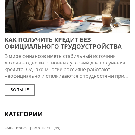
КАК ПОЛУЧИТЬ КРЕДИТ БЕЗ
ОФИЦИАЛЬНОГО ТРУДОУСТРОЙСТВА
В мире финансов иметь стабильный источник
дохода – одно из основных условий для получения
кредита. Однако многие россияне работают
неофициально и сталкиваются с трудностями при
обращении за займом. В этой статье рассмотрены
доступные варианты и стратегии для получения
БОЛЬШЕ
кредита без официального трудоустройства. Мы
обсудим, на что стоит обратить внимание, и дадим
полезные советы по оформлению кредита при
КАТЕГОРИИ
отсутствии официальной занятости.
Финансовая грамотность
(69)