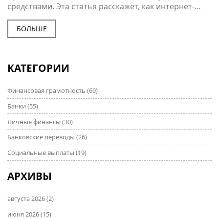
средствами. Эта статья расскажет, как интернет-
банкинг влияет на повседневную жизнь и какие
преимущества могут получить пользователи. Вы
БОЛЬШЕ
узнаете о ключевых функциях онлайн-сервисов и о
том, как безопасно и эффективно работать с
интернет-банком. Погрузитесь в мир инноваций и
КАТЕГОРИИ
удобства, который предлагает цифровая экономика.
Финансовая грамотность
(69)
Банки
(55)
Личные финансы
(30)
Банковские переводы
(26)
Социальные выплаты
(19)
АРХИВЫ
августа 2026
(2)
июня 2026
(15)