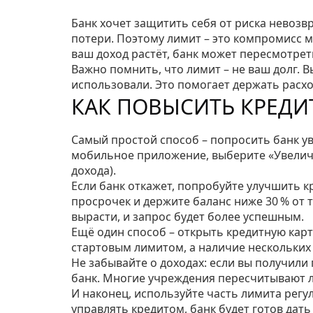
Банк хочет защитить себя от риска невоз
потери. Поэтому лимит – это компромисс 
ваш доход растёт, банк может пересмотрет
Важно помнить, что лимит – не ваш долг. В
использовали. Это помогает держать расх
КАК ПОВЫСИТЬ КРЕД
Самый простой способ – попросить банк ув
мобильное приложение, выберите «Увелич
дохода).
Если банк откажет, попробуйте улучшить к
просрочек и держите баланс ниже 30 % от 
вырасти, и запрос будет более успешным.
Ещё один способ – открыть кредитную карт
стартовым лимитом, а наличие нескольких
Не забывайте о доходах: если вы получили
банк. Многие учреждения пересчитывают 
И наконец, используйте часть лимита регу
управлять кредитом, банк будет готов дать