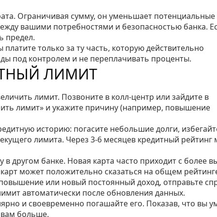
врата. Ограничивая сумму, он уменьшает потенциальные
между вашими потребностями и безопасностью банка. Е
ь предел.
ы платите только за ту часть, которую действительно
оды под контролем и не переплачивать проценты.
ИТНЫЙ ЛИМИТ
еличить лимит. Позвоните в колл‑центр или зайдите в
ить лимит» и укажите причину (например, повышение
редитную историю: погасите небольшие долги, избегайт
текущего лимита. Через 3‑6 месяцев кредитный рейтинг
у в другом банке. Новая карта часто приходит с более 
 карт может положительно сказаться на общем рейтинг
 повышение или новый постоянный доход, отправьте спр
лимит автоматически после обновления данных.
лярно и своевременно погашайте его. Показав, что вы у
 вам больше.