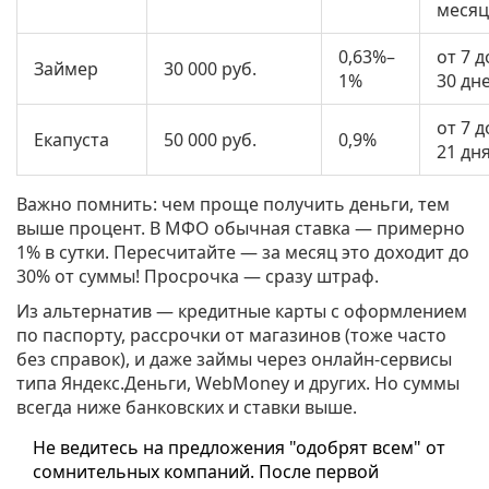
месяц
0,63%–
от 7 д
Займер
30 000 руб.
1%
30 дн
от 7 д
Екапуста
50 000 руб.
0,9%
21 дн
Важно помнить: чем проще получить деньги, тем
выше процент. В МФО обычная ставка — примерно
1% в сутки. Пересчитайте — за месяц это доходит до
30% от суммы! Просрочка — сразу штраф.
Из альтернатив — кредитные карты с оформлением
по паспорту, рассрочки от магазинов (тоже часто
без справок), и даже займы через онлайн-сервисы
типа Яндекс.Деньги, WebMoney и других. Но суммы
всегда ниже банковских и ставки выше.
Не ведитесь на предложения "одобрят всем" от
сомнительных компаний. После первой