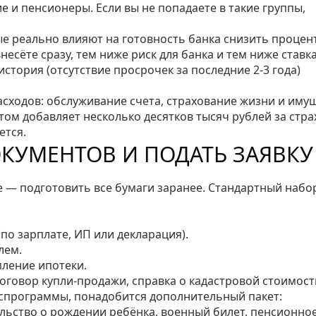
 и пенсионеры. Если вы не попадаете в такие группы,
е реально влияют на готовность банка снизить процент
есёте сразу, тем ниже риск для банка и тем ниже ставка
стория (отсутствие просрочек за последние 2‑3 года)
сходов: обслуживание счета, страхование жизни и иму
том добавляет несколько десятков тысяч рублей за стра
ется.
ОКУМЕНТОВ И ПОДАТЬ ЗАЯВКУ
 — подготовить все бумаги заранее. Стандартный набо
(по зарплате, ИП или декларация).
лем.
ление ипотеки.
говор купли‑продажи, справка о кадастровой стоимости
госпрограммы, понадобится дополнительный пакет:
ельство о рождении ребёнка, военный билет, пенсионно