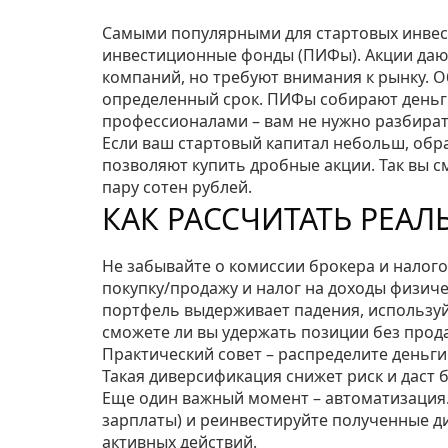
Самыми популярными для стартовых инвест
инвестиционные фонды (ПИФы). Акции дают
компаний, но требуют внимания к рынку. 
определенный срок. ПИФы собирают деньги
профессионалами – вам не нужно разбират
Если ваш стартовый капитал небольш, обр
позволяют купить дробные акции. Так вы 
пару сотен рублей.
КАК РАССЧИТАТЬ РЕА
Не забывайте о комиссии брокера и налог
покупку/продажу и налог на доходы физичес
портфель выдерживает падения, используйте
сможете ли вы удержать позиции без прод
Практический совет – распределите деньги
Такая диверсификация снижет риск и даст 
Еще один важный момент – автоматизация.
зарплаты) и реинвестируйте полученные д
активных действий.