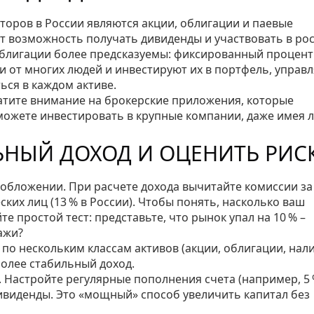
оров в России являются акции, облигации и паевые
 возможность получать дивиденды и участвовать в ро
Облигации более предсказуемы: фиксированный процент
 от многих людей и инвестируют их в портфель, управ
ься в каждом активе.
атите внимание на брокерские приложения, которые
сможете инвестировать в крупные компании, даже имея 
ЛЬНЫЙ ДОХОД И ОЦЕНИТЬ РИС
ообложении. При расчете дохода вычитайте комиссии за
ких лиц (13 % в России). Чтобы понять, насколько ваш
 простой тест: представьте, что рынок упал на 10 % –
ажи?
 по нескольким классам активов (акции, облигации, нал
более стабильный доход.
 Настройте регулярные пополнения счета (например, 5 
ивиденды. Это «мощный» способ увеличить капитал без