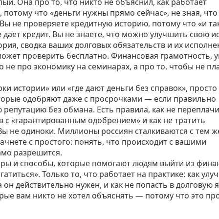
пый. Она про то, что никто не объяснил, как работает
потому что «деньги нужны прямо сейчас», не зная, что 
 Вы не проверяете кредитную историю, потому что «и та
е дает кредит. Вы не знаете, что можно улучшить свою 
ория
,
сводка ваших долговых обязательств и их исполне
 может проверить бесплатно.
Финансовая грамотность
,
у
 не про экономику на семинарах, а про то, чтобы не пл
рки истории» или «где дают деньги без справок», просто
 которые одобряют даже с просрочками — если правильно
ю репутацию без обмана. Есть правила, как не переплач
в с «гарантированным одобрением» и как не тратить
Вы не одиноки. Миллионы россиян сталкиваются с тем ж
ачнете с простого: понять, что происходит с вашими
само разрешится.
фры и способы, которые помогают людям выйти из фина
атиться». Только то, что работает на практике: как улу
а он действительно нужен, и как не попасть в долговую 
орые вам никто не хотел объяснять — потому что это пр