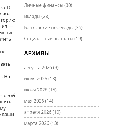
Личные финансы
(30)
за 10
к все
Вклады
(28)
историю
ния
—
Банковские переводы
(26)
мение
Социальные выплаты
(19)
атить
 не
АРХИВЫ
ивать
августа 2026
(3)
е. Но
июля 2026
(13)
июня 2026
(15)
нсовой
мая 2026
(14)
чшить
яму
апреля 2026
(10)
о ваши
марта 2026
(13)