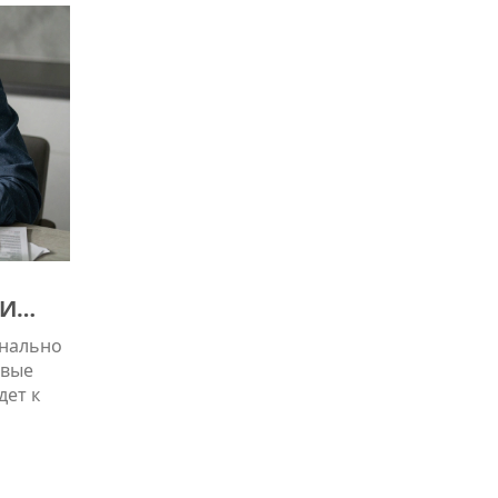
 И
онально
овые
дет к